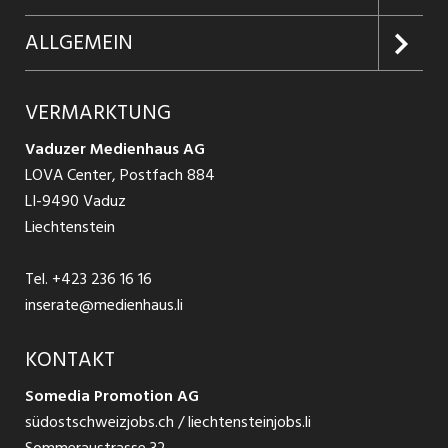
Firmen entdecken
Inserieren
Glossar
ALLGEMEIN
Jobs in Graubünden
Produkte
Ratgeber Arbeit
Über uns
VERMARKTUNG
Jobs in St. Gallen
Schnittstelle
Ratgeber Ausbildung / Weiterbildung
AGB
Vaduzer Medienhaus AG
Jobs in Glarus
LOVA Center, Postfach 884
Ratgeber Bewerbung / Rekrutierung
Datenschutzbestimmungen
LI-9490 Vaduz
Jobs in der Südostschweiz
Liechtenstein
Nutzungsbedingungen
Festanstellungen
Tel.
+423 236 16 16
Impressum
Temporär Jobs
inserate@medienhaus.li
Teilzeit Jobs
KONTAKT
Somedia Promotion AG
Praktikum
südostschweizjobs.ch / liechtensteinjobs.li