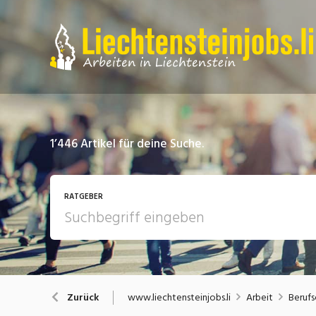
1’446
Artikel für deine Suche.
RATGEBER
Arbeit
A
www.liechtensteinjobs.li
Arbeit
Beruf
Zurück