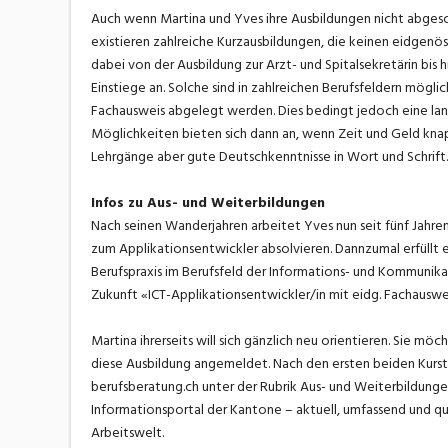
Auch wenn Martina und Yves ihre Ausbildungen nicht abgesc
existieren zahlreiche Kurzausbildungen, die keinen eidgenö
dabei von der Ausbildung zur Arzt- und Spitalsekretärin bis
Einstiege an. Solche sind in zahlreichen Berufsfeldern mögli
Fachausweis abgelegt werden. Dies bedingt jedoch eine langj
Möglichkeiten bieten sich dann an, wenn Zeit und Geld kna
Lehrgänge aber gute Deutschkenntnisse in Wort und Schrift.
Infos zu Aus- und Weiterbildungen
Nach seinen Wanderjahren arbeitet Yves nun seit fünf Jahren
zum Applikationsentwickler absolvieren. Dannzumal erfüllt 
Berufspraxis im Berufsfeld der Informations- und Kommunikati
Zukunft «ICT-Applikationsentwickler/in mit eidg. Fachauswe
Martina ihrerseits will sich gänzlich neu orientieren. Sie mö
diese Ausbildung angemeldet. Nach den ersten beiden Kursta
berufsberatung.ch unter der Rubrik Aus- und Weiterbildung
Informationsportal der Kantone – aktuell, umfassend und qua
Arbeitswelt.