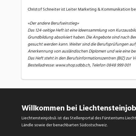
Christof Schneiter ist Leiter Marketing & Kommunikation b
«Der andere Berufseinstieg»
Das 124-seitige Heft ist eine Ideensammlung von Kurzausbi
Grundbildung absolviert haben. Die Angebote sind nach Ber
gesucht werden kann. Weiter sind die Berufsprüfungen aufg
Anerkennung von ausländischen Diplomen und wie eine ber
Das Heft steht in den Berufsinformationszentren (BIZ) zur
Bestelladresse: www.shop.sdbb.ch, Telefon 0848 999 001
Willkommen bei Liechtensteinjobs
Liechtensteinjobs.li. ist das Stellenportal des Fürstentums Lie
Ländle sowie der benachbarten Südostschweiz.