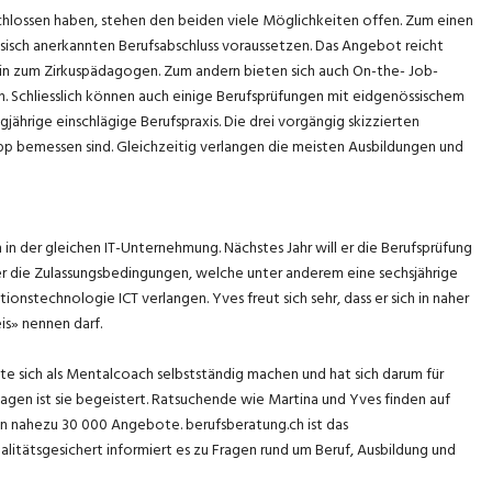
hlossen haben, stehen den beiden viele Möglichkeiten offen. Zum einen
ssisch anerkannten Berufsabschluss voraussetzen. Das Angebot reicht
 hin zum Zirkuspädagogen. Zum andern bieten sich auch On-the- Job-
ch. Schliesslich können auch einige Berufsprüfungen mit eidgenössischem
ährige einschlägige Berufspraxis. Die drei vorgängig skizzierten
pp bemessen sind. Gleichzeitig verlangen die meisten Ausbildungen und
 in der gleichen IT-Unternehmung. Nächstes Jahr will er die Berufsprüfung
er die Zulassungsbedingungen, welche unter anderem eine sechsjährige
onstechnologie ICT verlangen. Yves freut sich sehr, dass er sich in naher
is» nennen darf.
chte sich als Mentalcoach selbstständig machen und hat sich darum für
gen ist sie begeistert. Ratsuchende wie Martina und Yves finden auf
en nahezu 30 000 Angebote. berufsberatung.ch ist das
litätsgesichert informiert es zu Fragen rund um Beruf, Ausbildung und