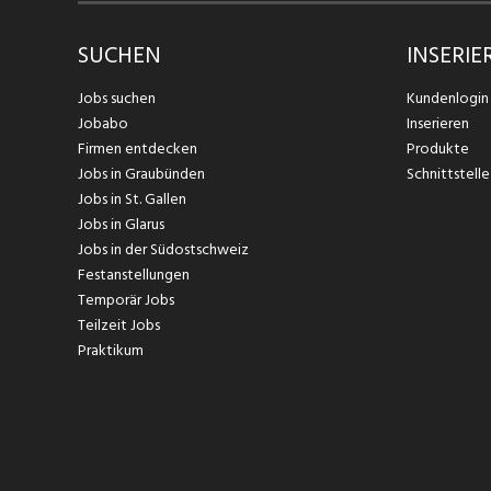
SUCHEN
INSERIE
Jobs suchen
Kundenlogin
Jobabo
Inserieren
Firmen entdecken
Produkte
Jobs in Graubünden
Schnittstelle
Jobs in St. Gallen
Jobs in Glarus
Jobs in der Südostschweiz
Festanstellungen
Temporär Jobs
Teilzeit Jobs
Praktikum