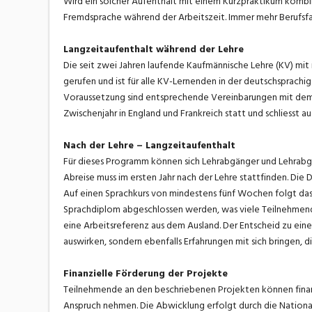
Wird ein solcher Aufenthalt mit einem Kurzpraktikum kombin
Fremdsprache während der Arbeitszeit. Immer mehr Berufsfa
Langzeitaufenthalt während der Lehre
Die seit zwei Jahren laufende Kaufmännische Lehre (KV) mit
gerufen und ist für alle KV-Lernenden in der deutschsprachi
Voraussetzung sind entsprechende Vereinbarungen mit dem Le
Zwischenjahr in England und Frankreich statt und schliesst 
Nach der Lehre – Langzeitaufenthalt
Für dieses Programm können sich Lehrabgänger und Lehrabgä
Abreise muss im ersten Jahr nach der Lehre stattfinden. Die D
Auf einen Sprachkurs von mindestens fünf Wochen folgt das 
Sprachdiplom abgeschlossen werden, was viele Teilnehmende
eine Arbeitsreferenz aus dem Ausland. Der Entscheid zu einem
auswirken, sondern ebenfalls Erfahrungen mit sich bringen, 
Finanzielle Förderung der Projekte
Teilnehmende an den beschriebenen Projekten können finan
Anspruch nehmen. Die Abwicklung erfolgt durch die Nationa