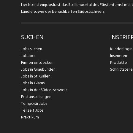
Liechtensteinjobs.li. ist das Stellenportal des Fürstentums Lie
Ländle sowie der benachbarten Südostschweiz.
SUCHEN
INSERIE
Jobs suchen
Kundenlogin
Jobabo
Inserieren
Firmen entdecken
Produkte
Jobs in Graubünden
Schnittstelle
Jobs in St. Gallen
Jobs in Glarus
Jobs in der Südostschweiz
Festanstellungen
Temporär Jobs
Teilzeit Jobs
Praktikum