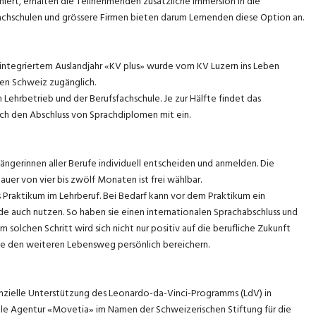
iert, erhalten die Teilnehmenden zusätzliche Immersion in die
chschulen und grössere Firmen bieten darum Lernenden diese Option an.
 integriertem Auslandjahr «KV plus» wurde vom KV Luzern ins Leben
gen Schweiz zugänglich.
hrbetrieb und der Berufsfachschule. Je zur Hälfte findet das
auch den Abschluss von Sprachdiplomen mit ein.
ngerinnen aller Berufe individuell entscheiden und anmelden. Die
auer von vier bis zwölf Monaten ist frei wählbar.
Praktikum im Lehrberuf. Bei Bedarf kann vor dem Praktikum ein
 auch nutzen. So haben sie einen internationalen Sprachabschluss und
 solchen Schritt wird sich nicht nur positiv auf die berufliche Zukunft
die den weiteren Lebensweg persönlich bereichern.
zielle Unterstützung des Leonardo-da-Vinci-Programms (LdV) in
le Agentur «Movetia» im Namen der Schweizerischen Stiftung für die