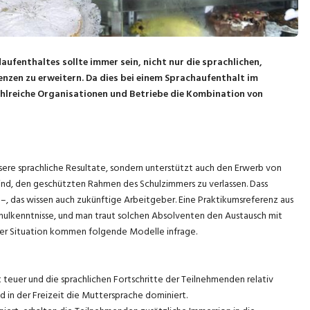
aufenthaltes sollte immer sein, nicht nur die sprachlichen,
enzen zu erweitern. Da dies bei einem Sprachaufenthalt im
ahlreiche Organisationen und Betriebe die Kombination von
ssere sprachliche Resultate, sondern unterstützt auch den Erwerb von
ind, den geschützten Rahmen des Schulzimmers zu verlassen. Dass
h –, das wissen auch zukünftige Arbeitgeber. Eine Praktikumsreferenz aus
chulkenntnisse, und man traut solchen Absolventen den Austausch mit
cher Situation kommen folgende Modelle infrage.
t teuer und die sprachlichen Fortschritte der Teilnehmenden relativ
nd in der Freizeit die Muttersprache dominiert.