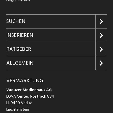
SUCHEN
Jobs suchen
INSERIEREN
Jobabo
Kundenlogin
RATGEBER
Firmen entdecken
Inserieren
Glossar
ALLGEMEIN
Jobs in Graubünden
Produkte
Ratgeber Arbeit
Über uns
VERMARKTUNG
Jobs in St. Gallen
Schnittstelle
Ratgeber Ausbildung / Weiterbildung
AGB
Vaduzer Medienhaus AG
Jobs in Glarus
LOVA Center, Postfach 884
Ratgeber Bewerbung / Rekrutierung
Datenschutzbestimmungen
LI-9490 Vaduz
Jobs in der Südostschweiz
Liechtenstein
Nutzungsbedingungen