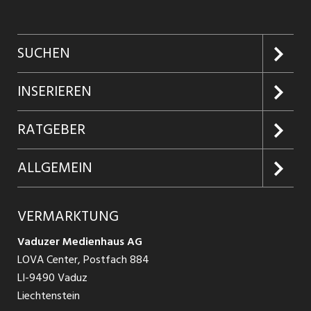
SUCHEN
Jobs suchen
INSERIEREN
Jobabo
Kundenlogin
RATGEBER
Firmen entdecken
Inserieren
Glossar
ALLGEMEIN
Jobs in Graubünden
Produkte
Ratgeber Arbeit
Über uns
VERMARKTUNG
Jobs in St. Gallen
Schnittstelle
Ratgeber Ausbildung / Weiterbildung
AGB
Vaduzer Medienhaus AG
Jobs in Glarus
LOVA Center, Postfach 884
Ratgeber Bewerbung / Rekrutierung
Datenschutzbestimmungen
LI-9490 Vaduz
Jobs in der Südostschweiz
Liechtenstein
Nutzungsbedingungen