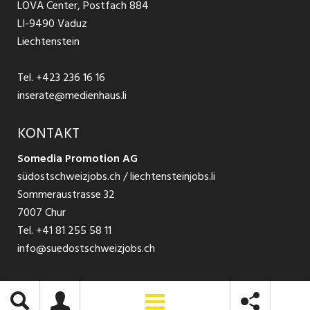
LOVA Center, Postfach 884
Ratgeber Bewerbung / Rekrutierung
Datenschutzbestimmungen
LI-9490 Vaduz
Jobs in der Südostschweiz
Liechtenstein
Nutzungsbedingungen
Festanstellungen
Tel.
+423 236 16 16
Impressum
Temporär Jobs
inserate@medienhaus.li
Teilzeit Jobs
KONTAKT
Somedia Promotion AG
Praktikum
südostschweizjobs.ch / liechtensteinjobs.li
Sommeraustrasse 32
7007 Chur
Tel.
+41 81 255 58 11
info@suedostschweizjobs.ch