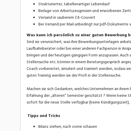
Strukturierter, tabellenartiger Lebenslauf
Beilage von Arbeitszeugnissen und erworbenen Zerti
Versand in sauberem C4-Couvert
Bei Versand per Mail unbedingt nur pdf-Dokumente
Was kann ich persönlich zu einer guten Bewerbung b
Sind sie verunsichert, was ihre Bewerbungsunterlagen anbel
Laufbahnberater oder bei einer anderen Fachperson in Anspru
bringen und der heutigen gängigen Form anzupassen. Auch 
Stellensuche etc. können in einem Beratungsgespräch ang
Coach vorbereitet, simuliert und trainiert werden, sodass s
gutes Training werden sie der Profi in der Stellensuche.
Machen sie sich Gedanken, welches Unternehmen an ihrem Pr
Erfahrung der „älteren“ Semester geschätzt ? Wenn keine Ste
sofort für die neue Stelle verfügbar (keine Kündigungszeit)
Tipps und Tricks
Bilanz ziehen, nach vorne schauen