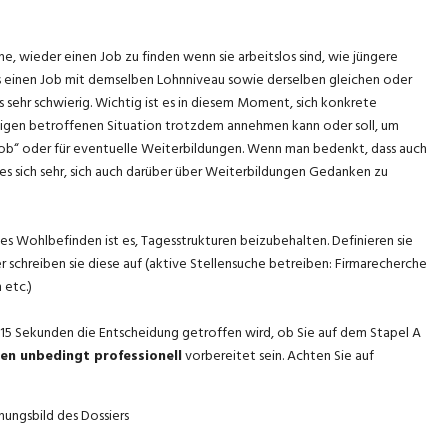
, wieder einen Job zu finden wenn sie arbeitslos sind, wie jüngere
us einen Job mit demselben Lohnniveau sowie derselben gleichen oder
ls sehr schwierig. Wichtig ist es in diesem Moment, sich konkrete
zigen betroffenen Situation trotzdem annehmen kann oder soll, um
job“ oder für eventuelle Weiterbildungen. Wenn man bedenkt, dass auch
 es sich sehr, sich auch darüber über Weiterbildungen Gedanken zu
tes Wohlbefinden ist es, Tagesstrukturen beizubehalten. Definieren sie
r schreiben sie diese auf (aktive Stellensuche betreiben: Firmarecherche
etc.)
a. 15 Sekunden die Entscheidung getroffen wird, ob Sie auf dem Stapel A
n unbedingt professionell
vorbereitet sein. Achten Sie auf
nungsbild des Dossiers