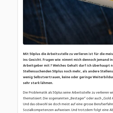
Mit 50plus die Arbeitsstelle zu verlieren ist für die me
ins Gesicht. Fragen wie: nimmt mich dennoch jemand in 
Arbeitgeber mit ? Welches Gehalt darf ich überhaupt no
Stellensuchenden 50plus noch mehr, als andere Stellen
wenig Selbstvertrauen, keine oder geringe Weiterbildu
sehr stark lähmen.
Die Problematik als 50plus seine Arbeitsstelle zu verlieren
thematisiert. Die sogenannten „Bestager“ oder auch „Gold 
Und das obwohl sie doch meist auf eine grosse Berufserfahr
Sozialkompetenzen aufweisen. Und trotzdem folgt eine Ab