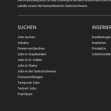
Liechtensteinjobs.li. ist das Stellenportal des Fürstentums Lie
Ländle sowie der benachbarten Südostschweiz.
SUCHEN
INSERIE
Jobs suchen
Kundenlogin
Jobabo
Inserieren
Firmen entdecken
Produkte
Jobs in Graubünden
Schnittstelle
Jobs in St. Gallen
Jobs in Glarus
Jobs in der Südostschweiz
Festanstellungen
Temporär Jobs
Teilzeit Jobs
Praktikum