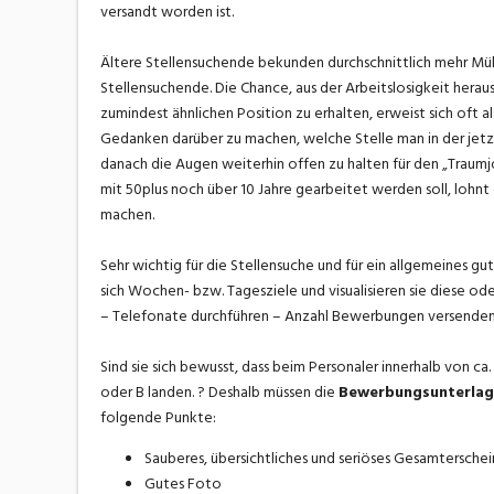
versandt worden ist.
Ältere Stellensuchende bekunden durchschnittlich mehr Mühe
Stellensuchende. Die Chance, aus der Arbeitslosigkeit hera
zumindest ähnlichen Position zu erhalten, erweist sich oft a
Gedanken darüber zu machen, welche Stelle man in der jet
danach die Augen weiterhin offen zu halten für den „Traum
mit 50plus noch über 10 Jahre gearbeitet werden soll, lohnt
machen.
Sehr wichtig für die Stellensuche und für ein allgemeines gu
sich Wochen- bzw. Tagesziele und visualisieren sie diese ode
– Telefonate durchführen – Anzahl Bewerbungen versenden 
Sind sie sich bewusst, dass beim Personaler innerhalb von c
oder B landen. ? Deshalb müssen die
Bewerbungsunterlage
folgende Punkte:
Sauberes, übersichtliches und seriöses Gesamterschei
Gutes Foto