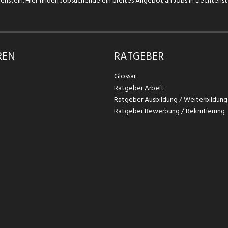
chtenstein. Hier finden Jobsuchende ein breites Angebot an Jobs in Liechtens
REN
RATGEBER
Glossar
Ratgeber Arbeit
Ratgeber Ausbildung / Weiterbildung
Ratgeber Bewerbung / Rekrutierung