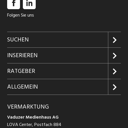
Folgen Sie uns
SUCHEN
Jobs suchen
INSERIEREN
Jobabo
Kundenlogin
RATGEBER
Firmen entdecken
Inserieren
Glossar
ALLGEMEIN
Jobs in Graubünden
Produkte
Ratgeber Arbeit
Über uns
VERMARKTUNG
Jobs in St. Gallen
Schnittstelle
Ratgeber Ausbildung / Weiterbildung
AGB
Vaduzer Medienhaus AG
Jobs in Glarus
LOVA Center, Postfach 884
Ratgeber Bewerbung / Rekrutierung