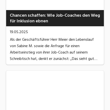
Chancen schaffen: Wie Job-Coaches den Weg
für Inklusion ebnen
19.05.2025
Als der Geschäftsführer Herr Meier den Lebenslauf
von Sabine M. sowie die Anfrage für einen
Arbeitseinstieg von ihrer Job-Coach auf seinem
Schreibtisch hat, denkt er zunächst: ‚,Das sieht gut
aus, aber sie wird von der IV begleitet. Könnte sie
wieder erkranken und hohe Krankheitskosten für uns ...