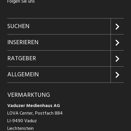
Folgen Sie uns
SUCHEN
Jobs suchen
INSERIEREN
Jobabo
Kundenlogin
RATGEBER
Firmen entdecken
Inserieren
Glossar
ALLGEMEIN
Jobs in Graubünden
Produkte
Ratgeber Arbeit
Über uns
VERMARKTUNG
Jobs in St. Gallen
Schnittstelle
Ratgeber Ausbildung / Weiterbildung
AGB
Vaduzer Medienhaus AG
Jobs in Glarus
LOVA Center, Postfach 884
Ratgeber Bewerbung / Rekrutierung
Datenschutzbestimmungen
LI-9490 Vaduz
Jobs in der Südostschweiz
Liechtenstein
Nutzungsbedingungen