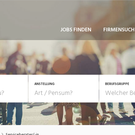
JOBS FINDEN
FIRMENSUCH
ANSTELLUNG
BERUFSGRUPPE
Bildung, Kunst, Design
10-100%
Pensum
POSITION
au, Handwerk, Elektro
Berufe, Sport
Temporär (befristet)
Führung
Einkauf, Logistik, Tra
Serviceberater/-in