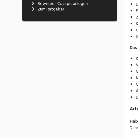
Bewerber-Cockpit anlegen
E
Zum Ratgeber
F
Z
K
G
G
Das 
K
V
G
M
O
A
D
Arb
Habe
Dann