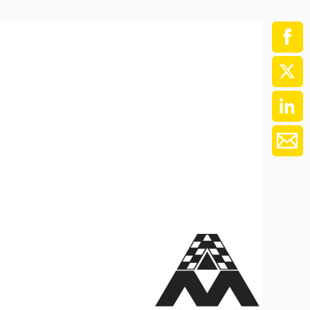
ment / Kader
chaft,
au,
on
ss
swesen,