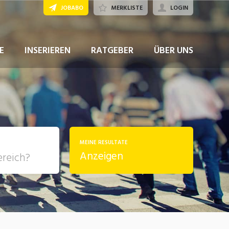
JOBABO
MERKLISTE
LOGIN
JETZT BEWERBEN
E
INSERIEREN
RATGEBER
ÜBER UNS
MEINE RESULTATE
Anzeigen
, Soziale
sposition
nsport,