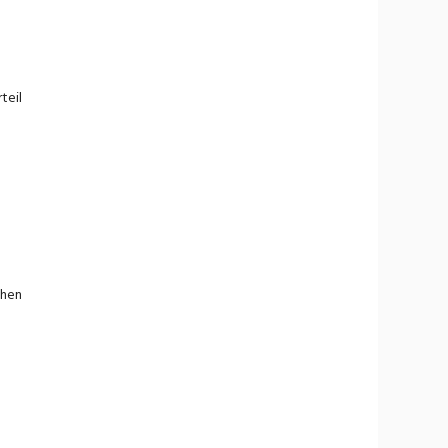
g
teil
chen