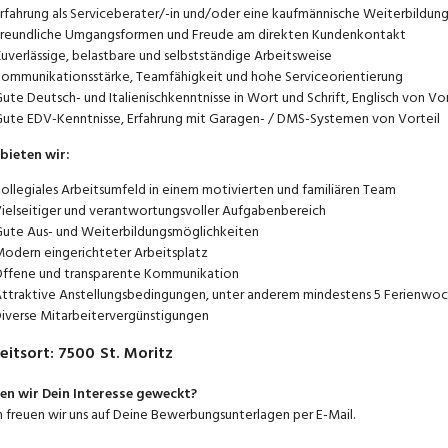
rfahrung als Serviceberater/-in und/oder eine kaufmännische Weiterbildun
reundliche Umgangsformen und Freude am direkten Kundenkontakt
uverlässige, belastbare und selbstständige Arbeitsweise
ommunikationsstärke, Teamfähigkeit und hohe Serviceorientierung
ute Deutsch- und Italienischkenntnisse in Wort und Schrift, Englisch von Vor
ute EDV-Kenntnisse, Erfahrung mit Garagen- / DMS-Systemen von Vorteil
bieten wir:
ollegiales Arbeitsumfeld in einem motivierten und familiären Team
ielseitiger und verantwortungsvoller Aufgabenbereich
ute Aus- und Weiterbildungsmöglichkeiten
odern eingerichteter Arbeitsplatz
ffene und transparente Kommunikation
ttraktive Anstellungsbedingungen, unter anderem mindestens 5 Ferienwo
iverse Mitarbeitervergünstigungen
eitsort
:
7500
St. Moritz
n wir Dein Interesse geweckt?
 freuen wir uns auf Deine Bewerbungsunterlagen per E-Mail.