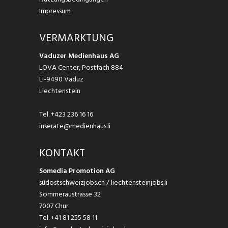
Impressum
VERMARKTUNG
Vaduzer Medienhaus AG
LOVA Center, Postfach 884
LI-9490 Vaduz
Liechtenstein
Tel.
+423 236 16 16
inserate@medienhaus.li
KONTAKT
Somedia Promotion AG
südostschweizjobs.ch / liechtensteinjobs.li
Sommeraustrasse 32
7007 Chur
Tel.
+41 81 255 58 11