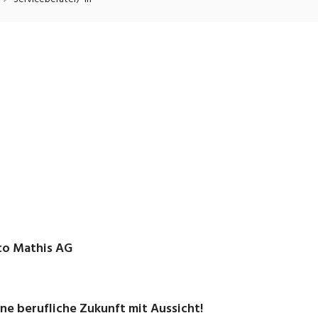
onsulting, Human Resources
Verkehr
Praktikum
Manage
nanzen, Controlling, Treuhand,
Gartenbau, Landwirts
echt
Forstwirtschaft
Ferienjob
mmobilien, Facility Management,
Industrie, Maschinenb
einigung
Anlagenbau, Produkti
aufm. Berufe, Kundendienst,
Körperpflege, Wellne
erwaltung
chanik, Elektronik, Optik, Textil
Medizin, Gesundheit
ertigung)
Pflege
erkauf, Handel, Kundenberatung,
ussendienst
to Mathis AG
ne berufliche Zukunft mit Aussicht!