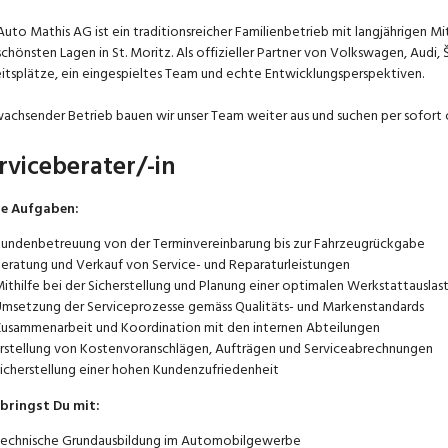
Auto Mathis AG ist ein traditionsreicher Familienbetrieb mit langjährigen M
schönsten Lagen in St. Moritz. Als offizieller Partner von Volkswagen, Au
itsplätze, ein eingespieltes Team und echte Entwicklungsperspektiven.
wachsender Betrieb bauen wir unser Team weiter aus und suchen per sofort
rviceberater/-in
ne Aufgaben:
undenbetreuung von der Terminvereinbarung bis zur Fahrzeugrückgabe
eratung und Verkauf von Service- und Reparaturleistungen
ithilfe bei der Sicherstellung und Planung einer optimalen Werkstattauslas
msetzung der Serviceprozesse gemäss Qualitäts- und Markenstandards
usammenarbeit und Koordination mit den internen Abteilungen
rstellung von Kostenvoranschlägen, Aufträgen und Serviceabrechnungen
icherstellung einer hohen Kundenzufriedenheit
bringst Du mit:
echnische Grundausbildung im Automobilgewerbe