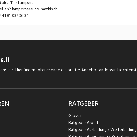
takt:
This Lampert
il:
this.lampert@auto-mathis.ch
 +41 81 837 36 34
.li
chtenstein. Hier finden Jobsuchende ein breites Angebot an Jobs in Liechtens
REN
RATGEBER
Glossar
Ratgeber Arbeit
Ratgeber Ausbildung / Weiterbildung
Ratgeber Bewerbung / Rekrutierung