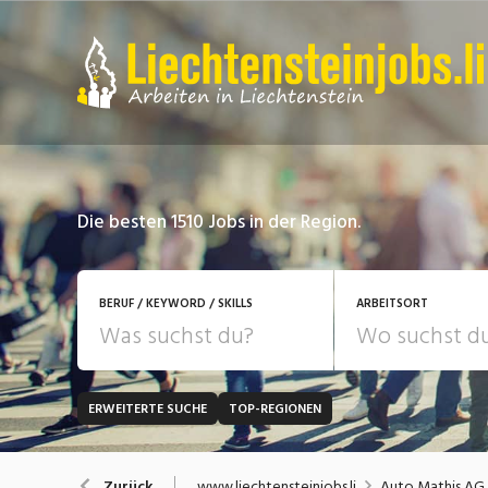
Die besten 1510 Jobs in der Region.
BERUF / KEYWORD / SKILLS
ARBEITSORT
ERWEITERTE SUCHE
TOP-REGIONEN
JOB-TYP
Bank, Versicherung
B
Festanstellung
www.liechtensteinjobs.li
Auto Mathis AG
Zurück