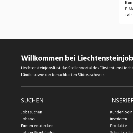
Kon
E-Ma
Tel.:
Willkommen bei Liechtensteinjobs
Liechtensteinjobs.li. ist das Stellenportal des Fürstentums Lie
Ländle sowie der benachbarten Südostschweiz.
SUCHEN
INSERIE
Jobs suchen
Kundenlogin
Jobabo
Inserieren
Firmen entdecken
Produkte
Jobs in Graubünden
Schnittstelle