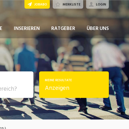
JOBABO
MERKLISTE
LOGIN
JETZT BEWERBEN
E
INSERIEREN
RATGEBER
ÜBER UNS
MEINE RESULTATE
Anzeigen
, Soziale
sposition
nsport,
80%)