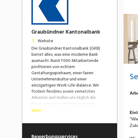
Graubündner Kantonalbank
Website
Die Graubündner Kantonalbank (GKB)
bietet alles, was eine moderne Bank
ausmacht. Rund 1'000 Mitarbeitende
profitieren von echtem
Gestaltungsspielraum, einer fairen
Se
Unternehmenskultur und einer
einzigartigen Work-Life-Balance. Wir
fördern flexibles sowie vernetztes
Arbe
Arbeiten und stellen uns täglich die
Frage, wie wir noch besser werden
können. Ein Unternehmensklima, das
Mehr
Einl
Kreativität und Innovation unterstützt,
"Wie
ist dabei ein zentraler Erfolgsfaktor.
Zuku
Gestalte aktiv mit – wir freuen uns auf
dich.
Bewerbungsservices