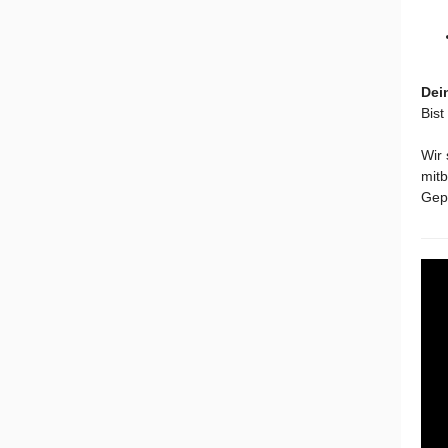
Dei
Bist
Wir 
mitb
Gep