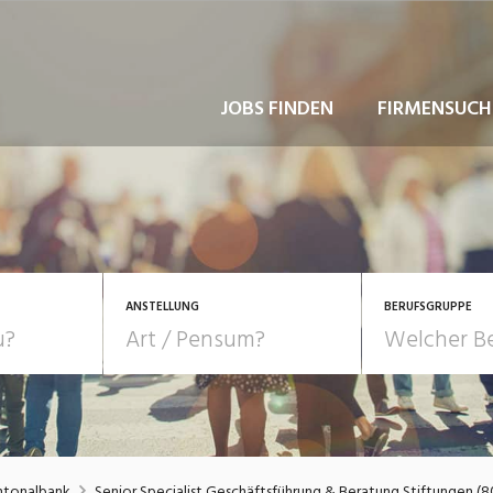
JOBS FINDEN
FIRMENSUCH
ANSTELLUNG
BERUFSGRUPPE
Bildung, Kunst, Design
10-100%
Pensum
POSITION
au, Handwerk, Elektro
Berufe, Sport
Temporär (befristet)
Führung
Einkauf, Logistik, Tra
ntonalbank
Senior Specialist Geschäftsführung & Beratung Stiftungen (