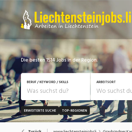
Die besten 1514 Jobs in der Region.
BERUF / KEYWORD / SKILLS
ARBEITSORT
ERWEITERTE SUCHE
TOP-REGIONEN
JOB-TYP
Bank, Versicherung
B
Festanstellung
www.liechtensteinjobs.li
Graubündner Ka
Zurück