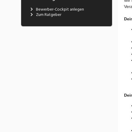
Wir 
Vera
Bewerber-Cockpit anlegen
Zum Ratgeber
Dei
Dein