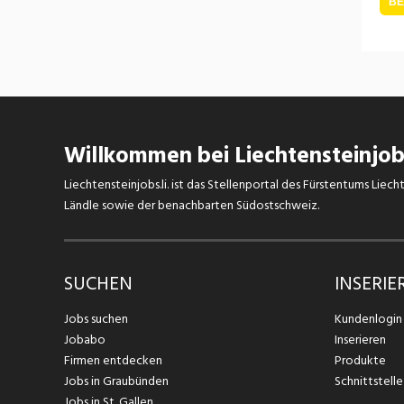
B
Willkommen bei Liechtensteinjobs
Liechtensteinjobs.li. ist das Stellenportal des Fürstentums Lie
Ländle sowie der benachbarten Südostschweiz.
SUCHEN
INSERIE
Jobs suchen
Kundenlogin
Jobabo
Inserieren
Firmen entdecken
Produkte
Jobs in Graubünden
Schnittstelle
Jobs in St. Gallen