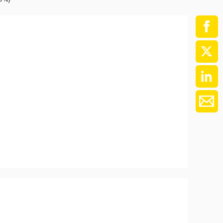
ment / Kader
chaft,
au,
on
ss
swesen,