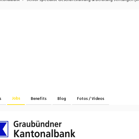
onsulting, Human Resources
Verkehr
Praktikum
Manage
nanzen, Controlling, Treuhand,
Gartenbau, Landwirts
echt
Forstwirtschaft
Ferienjob
mmobilien, Facility Management,
Industrie, Maschinenb
einigung
Anlagenbau, Produkti
aufm. Berufe, Kundendienst,
Körperpflege, Wellne
erwaltung
chanik, Elektronik, Optik, Textil
Medizin, Gesundheit
ertigung)
Pflege
erkauf, Handel, Kundenberatung,
ussendienst
Jobs
s
Benefits
Blog
Fotos / Videos