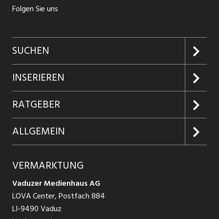
Folgen Sie uns
SUCHEN
Jobs suchen
INSERIEREN
Jobabo
Kundenlogin
RATGEBER
Firmen entdecken
Inserieren
Glossar
ALLGEMEIN
Jobs in Graubünden
Produkte
Ratgeber Arbeit
Über uns
VERMARKTUNG
Jobs in St. Gallen
Schnittstelle
Ratgeber Ausbildung / Weiterbildung
AGB
Vaduzer Medienhaus AG
Jobs in Glarus
LOVA Center, Postfach 884
Ratgeber Bewerbung / Rekrutierung
Datenschutzbestimmungen
LI-9490 Vaduz
Jobs in der Südostschweiz