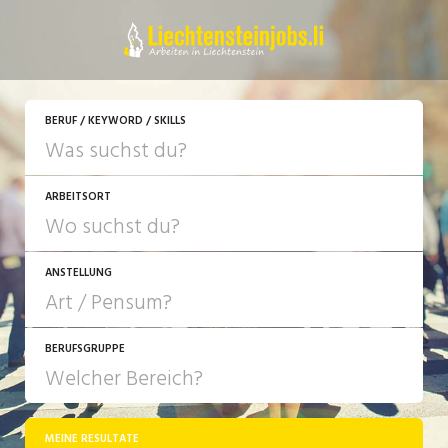
JETZT BEWERBEN
BERUF / KEYWORD / SKILLS
ARBEITSORT
ANSTELLUNG
BERUFSGRUPPE
JOB-TYP
10-100%
Festanstellung
MEINE RESULTATE
Bank, Versicherung