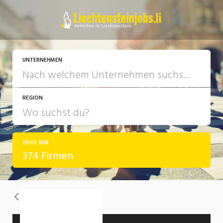
UNTERNEHMEN
REGION
ZEIGE MIR
374 Firmen
Zurück