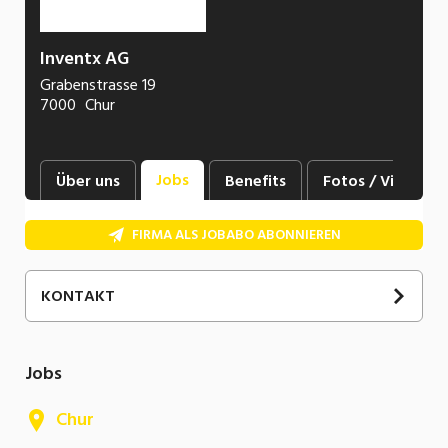
Inventx AG
Grabenstrasse 19
7000
Chur
Jobs
Über uns
Benefits
Fotos / Videos
FIRMA ALS JOBABO ABONNIEREN
KONTAKT
Martina
Gähwiler
Specialist Human Resources
Jobs
081 287 17 60
E-Mail
Chur