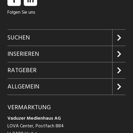
Folgen Sie uns
SUCHEN
Jobs suchen
INSERIEREN
Jobabo
Kundenlogin
RATGEBER
Firmen entdecken
Inserieren
Glossar
ALLGEMEIN
Jobs in Graubünden
Produkte
Ratgeber Arbeit
Über uns
VERMARKTUNG
Jobs in St. Gallen
Schnittstelle
Ratgeber Ausbildung / Weiterbildung
AGB
Vaduzer Medienhaus AG
Jobs in Glarus
LOVA Center, Postfach 884
Ratgeber Bewerbung / Rekrutierung
Datenschutzbestimmungen