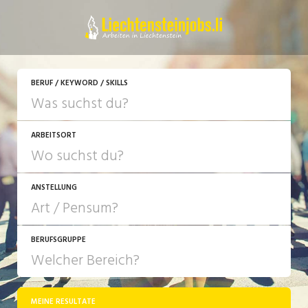
JETZT BEWERBEN
BERUF / KEYWORD / SKILLS
ARBEITSORT
ANSTELLUNG
BERUFSGRUPPE
JOB-TYP
10-100%
Festanstellung
MEINE RESULTATE
Bank, Versicherung