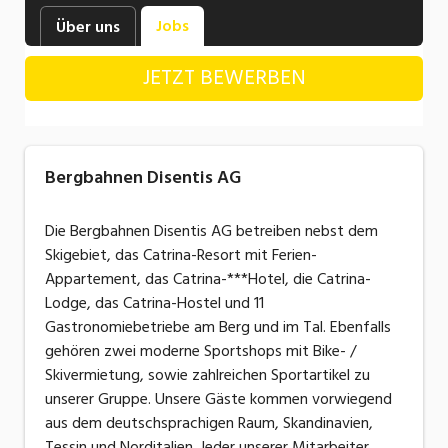
Industrie, Maschinenbau, Anlagenbau,
Jobs
Über uns
Produktion
JETZT BEWERBEN
Informatik, Telekommunikation
Kaufm. Berufe, Kundendienst, Verwaltung
Körperpflege, Wellness
Bergbahnen Disentis AG
Marketing, Kommunikation, Medien, Druck
Die Bergbahnen Disentis AG betreiben nebst dem
Mechanik, Elektronik, Optik, Textil (Fertigung)
Skigebiet, das Catrina-Resort mit Ferien-
Appartement, das Catrina-***Hotel, die Catrina-
Medizin, Gesundheitswesen, Pflege
Lodge, das Catrina-Hostel und 11
Sicherheit, Rettung, Polizei, Zoll
Gastronomiebetriebe am Berg und im Tal. Ebenfalls
gehören zwei moderne Sportshops mit Bike- /
Verkauf, Handel, Kundenberatung,
Skivermietung, sowie zahlreichen Sportartikel zu
Aussendienst
unserer Gruppe. Unsere Gäste kommen vorwiegend
aus dem deutschsprachigen Raum, Skandinavien,
Tessin und Norditalien. Jeder unserer Mitarbeiter