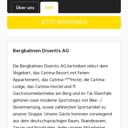
Industrie, Maschinenbau, Anlagenbau,
Jobs
Über uns
Produktion
JETZT BEWERBEN
Informatik, Telekommunikation
Kaufm. Berufe, Kundendienst, Verwaltung
Körperpflege, Wellness
Bergbahnen Disentis AG
Marketing, Kommunikation, Medien, Druck
Die Bergbahnen Disentis AG betreiben nebst dem
Mechanik, Elektronik, Optik, Textil (Fertigung)
Skigebiet, das Catrina-Resort mit Ferien-
Appartement, das Catrina-***Hotel, die Catrina-
Medizin, Gesundheitswesen, Pflege
Lodge, das Catrina-Hostel und 11
Sicherheit, Rettung, Polizei, Zoll
Gastronomiebetriebe am Berg und im Tal. Ebenfalls
gehören zwei moderne Sportshops mit Bike- /
Verkauf, Handel, Kundenberatung,
Skivermietung, sowie zahlreichen Sportartikel zu
Aussendienst
unserer Gruppe. Unsere Gäste kommen vorwiegend
aus dem deutschsprachigen Raum, Skandinavien,
Tessin und Norditalien. Jeder unserer Mitarbeiter