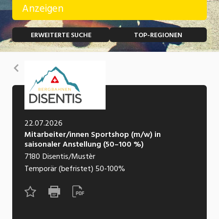
Anzeigen
Temporär (befristet)
Bau, Handwerk, Elektro
ERWEITERTE SUCHE
TOP-REGIONEN
Bildung, Kunst, Design, Soziale Berufe, Sport
Freelance
Chemie, Pharma, Biotechnologie
Praktikum
Zurück
Consulting, Human Resources
Lehrstelle
Einkauf, Logistik, Transport, Verkehr
Ferienjob
Engineering, Technik, Architektur
22.07.2026
Mitarbeiter/innen Sportshop (m/w) in
POSITION
Finanzen, Controlling, Treuhand, Recht
saisonaler Anstellung (50–100 %)
7180
Disentis/Mustèr
Gartenbau, Landwirtschaft, Forstwirtschaft
Führungsposition
Temporär (befristet)
50-100%
Gastronomie, Hotellerie, Tourismus,
Management / Kader
Lebensmittel
Immobilien, Facility Management, Reinigung