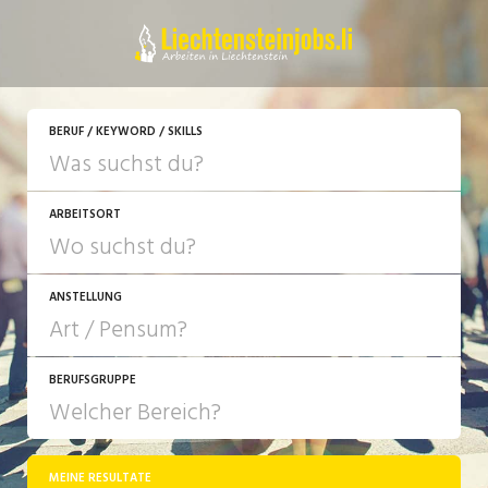
JETZT BEWERBEN
BERUF / KEYWORD / SKILLS
ARBEITSORT
ANSTELLUNG
BERUFSGRUPPE
JOB-TYP
10-100%
Festanstellung
MEINE RESULTATE
Bank, Versicherung