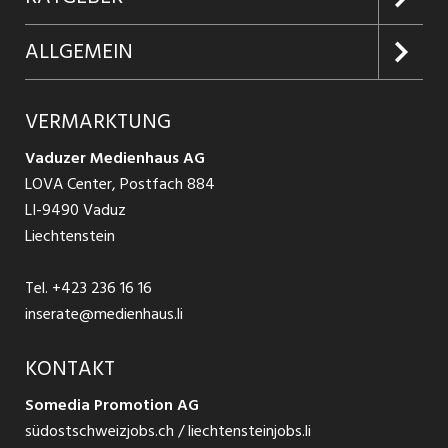
Firmen entdecken
Inserieren
Glossar
ALLGEMEIN
Jobs in Graubünden
Produkte
Ratgeber Arbeit
Über uns
VERMARKTUNG
Jobs in St. Gallen
Schnittstelle
Ratgeber Ausbildung / Weiterbildung
AGB
Vaduzer Medienhaus AG
Jobs in Glarus
LOVA Center, Postfach 884
Ratgeber Bewerbung / Rekrutierung
Datenschutzbestimmungen
LI-9490 Vaduz
Jobs in der Südostschweiz
Liechtenstein
Nutzungsbedingungen
Festanstellungen
Tel.
+423 236 16 16
Impressum
Temporär Jobs
inserate@medienhaus.li
Teilzeit Jobs
KONTAKT
Somedia Promotion AG
Praktikum
südostschweizjobs.ch / liechtensteinjobs.li