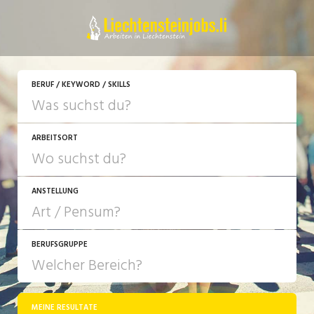
JETZT BEWERBEN
BERUF / KEYWORD / SKILLS
ARBEITSORT
ANSTELLUNG
BERUFSGRUPPE
JOB-TYP
10-100%
Festanstellung
MEINE RESULTATE
Bank, Versicherung