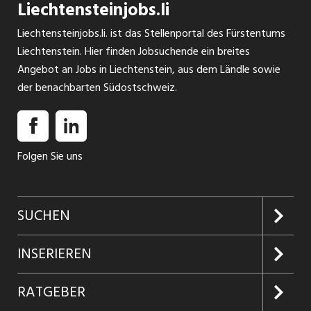
Liechtensteinjobs.li
Liechtensteinjobs.li. ist das Stellenportal des Fürstentums
Liechtenstein. Hier finden Jobsuchende ein breites
Angebot an Jobs in Liechtenstein, aus dem Ländle sowie
der benachbarten Südostschweiz.
Folgen Sie uns
SUCHEN
Jobs suchen
INSERIEREN
Jobabo
Kundenlogin
RATGEBER