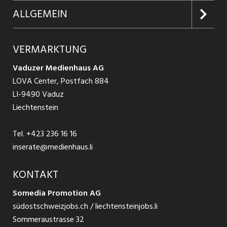
Firmen entdecken
Inserieren
Glossar
ALLGEMEIN
Jobs in Graubünden
Produkte
Ratgeber Arbeit
Über uns
VERMARKTUNG
Jobs in St. Gallen
Schnittstelle
Ratgeber Ausbildung / Weiterbildung
AGB
Vaduzer Medienhaus AG
Jobs in Glarus
LOVA Center, Postfach 884
Ratgeber Bewerbung / Rekrutierung
Datenschutzbestimmungen
LI-9490 Vaduz
Jobs in der Südostschweiz
Liechtenstein
Nutzungsbedingungen
Festanstellungen
Tel.
+423 236 16 16
Impressum
Temporär Jobs
inserate@medienhaus.li
Teilzeit Jobs
KONTAKT
Somedia Promotion AG
Praktikum
südostschweizjobs.ch / liechtensteinjobs.li
Sommeraustrasse 32