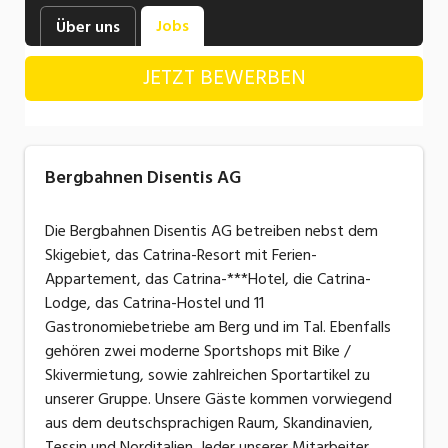
Industrie, Maschinenbau, Anlagenbau,
Jobs
Über uns
Produktion
JETZT BEWERBEN
Informatik, Telekommunikation
Kaufm. Berufe, Kundendienst, Verwaltung
Körperpflege, Wellness
Bergbahnen Disentis AG
Marketing, Kommunikation, Medien, Druck
Die Bergbahnen Disentis AG betreiben nebst dem
Mechanik, Elektronik, Optik, Textil (Fertigung)
Skigebiet, das Catrina-Resort mit Ferien-
Appartement, das Catrina-***Hotel, die Catrina-
Medizin, Gesundheitswesen, Pflege
Lodge, das Catrina-Hostel und 11
Sicherheit, Rettung, Polizei, Zoll
Gastronomiebetriebe am Berg und im Tal. Ebenfalls
gehören zwei moderne Sportshops mit Bike /
Verkauf, Handel, Kundenberatung,
Skivermietung, sowie zahlreichen Sportartikel zu
Aussendienst
unserer Gruppe. Unsere Gäste kommen vorwiegend
aus dem deutschsprachigen Raum, Skandinavien,
Tessin und Norditalien. Jeder unserer Mitarbeiter