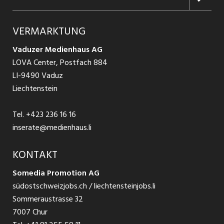
Jobs in Graubünden
Produkte
Ratgeber Arbeit
Über uns
VERMARKTUNG
Jobs in St. Gallen
Schnittstelle
Ratgeber Ausbildung / Weiterbildung
AGB
Vaduzer Medienhaus AG
Jobs in Glarus
LOVA Center, Postfach 884
Ratgeber Bewerbung / Rekrutierung
Datenschutzbestimmungen
LI-9490 Vaduz
Jobs in der Südostschweiz
Liechtenstein
Nutzungsbedingungen
Festanstellungen
Tel.
+423 236 16 16
Impressum
Temporär Jobs
inserate@medienhaus.li
Teilzeit Jobs
KONTAKT
Somedia Promotion AG
Praktikum
südostschweizjobs.ch / liechtensteinjobs.li
Sommeraustrasse 32
7007 Chur