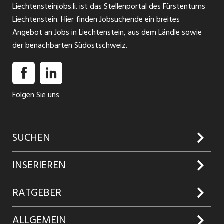
Liechtensteinjobs.li. ist das Stellenportal des Fürstentums
Liechtenstein. Hier finden Jobsuchende ein breites
Angebot an Jobs in Liechtenstein, aus dem Ländle sowie
der benachbarten Südostschweiz.
Folgen Sie uns
SUCHEN
Jobs suchen
INSERIEREN
Jobabo
Kundenlogin
RATGEBER
Firmen entdecken
Inserieren
Glossar
ALLGEMEIN