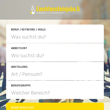
JETZT BEWERBEN
BERUF / KEYWORD / SKILLS
ARBEITSORT
ANSTELLUNG
BERUFSGRUPPE
JOB-TYP
10-100%
Festanstellung
MEINE RESULTATE
Bank, Versicherung