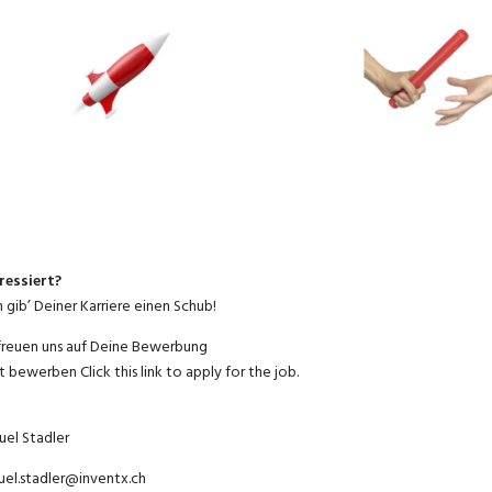
ressiert?
 gib’ Deiner Karriere einen Schub!
freuen uns auf Deine Bewerbung
zt bewerben
Click this link to apply for the job.
el Stadler
el.stadler@inventx.ch