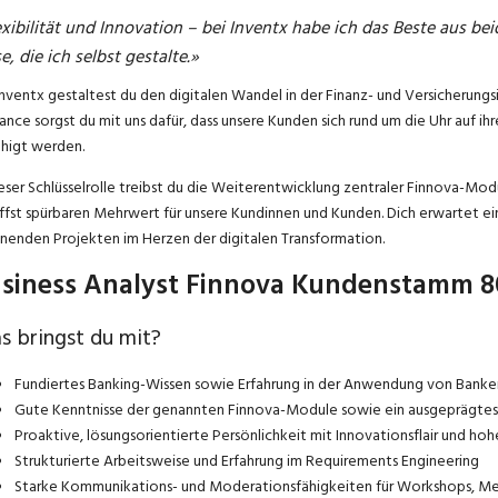
exibilität und Innovation – bei Inventx habe ich das Beste aus be
e, die ich selbst gestalte.»
Inventx gestaltest du den digitalen Wandel in der Finanz- und Versicherungsi
rance sorgst du mit uns dafür, dass unsere Kunden sich rund um die Uhr auf ih
higt werden.
ieser Schlüsselrolle treibst du die Weiterentwicklung zentraler Finnova-Modu
ffst spürbaren Mehrwert für unsere Kundinnen und Kunden. Dich erwartet ein
nenden Projekten im Herzen der digitalen Transformation.
siness Analyst Finnova Kundenstamm 
 bringst du mit?
Fundiertes Banking-Wissen sowie Erfahrung in der Anwendung von Banke
Gute Kenntnisse der genannten Finnova-Module sowie ein ausgeprägtes V
Proaktive, lösungsorientierte Persönlichkeit mit Innovationsflair und h
Strukturierte Arbeitsweise und Erfahrung im Requirements Engineering
Starke Kommunikations- und Moderationsfähigkeiten für Workshops, Me