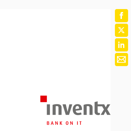
ment / Kader
chaft,
au,
on
ss
swesen,