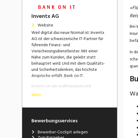
«Fl
Inventx AG
Reis
Website
Bei 
Weil digital das neue Normal ist. Inventx
Insu
AG ist der schweizerische IT-Partner für
befä
führende Finanz- und
Versicherungsdienstleister. Mit einer
In d
Nähe zum Kunden, die gelebt statt
scha
behauptet wird. Und mit dem Qualitäts-
span
und Sicherheitsdenken, das höchste
Ansprüche erfüllt. Bank on IT.
Bu
Inventx ist ein unabhängiges und
familiengeführtes IT-Unternehmen mit
Was
Mehr
Standorten in Chur, Zürich-Flughafen, St.
Gallen sowie Bern und beschäftigt über
400 Mitarbeitende.
Das
Angebotsportfolio
der Inventx ist
Bewerbungsservices
auf die digitalen Geschäftsmodelle in der
Finanzindustrie der Zukunft ausgerichtet.
Bewerber-Cockpit anlegen
Die Transformation der Branche ist ein
Zum Ratgeber