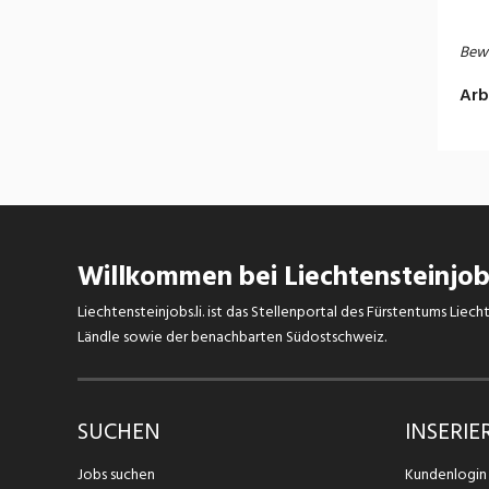
Bewe
Arb
Willkommen bei Liechtensteinjobs
Liechtensteinjobs.li. ist das Stellenportal des Fürstentums Lie
Ländle sowie der benachbarten Südostschweiz.
SUCHEN
INSERIE
Jobs suchen
Kundenlogin