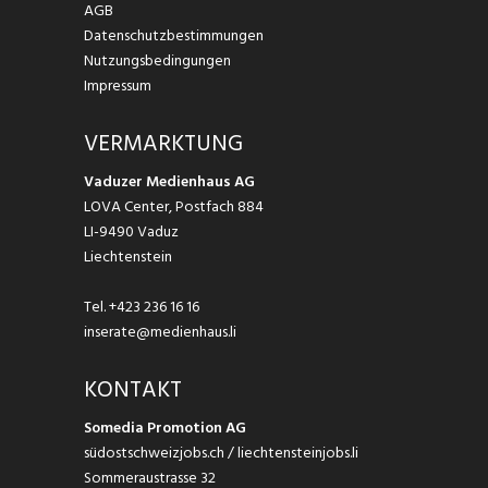
AGB
Datenschutzbestimmungen
Nutzungsbedingungen
Impressum
VERMARKTUNG
Vaduzer Medienhaus AG
LOVA Center, Postfach 884
LI-9490 Vaduz
Liechtenstein
Tel.
+423 236 16 16
inserate@medienhaus.li
KONTAKT
Somedia Promotion AG
südostschweizjobs.ch / liechtensteinjobs.li
Sommeraustrasse 32