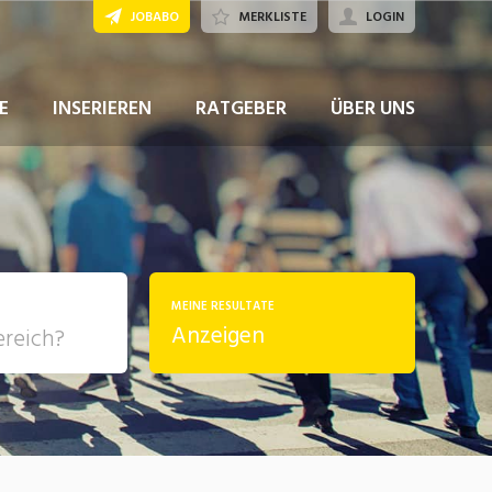
JOBABO
MERKLISTE
LOGIN
JETZT BEWERBEN
E
INSERIEREN
RATGEBER
ÜBER UNS
MEINE RESULTATE
Anzeigen
, Soziale
sposition
nsport,