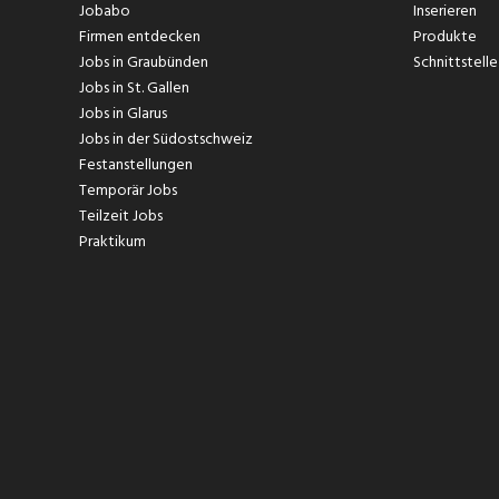
Jobabo
Inserieren
Firmen entdecken
Produkte
Jobs in Graubünden
Schnittstelle
Jobs in St. Gallen
Jobs in Glarus
Jobs in der Südostschweiz
Festanstellungen
Temporär Jobs
Teilzeit Jobs
Praktikum