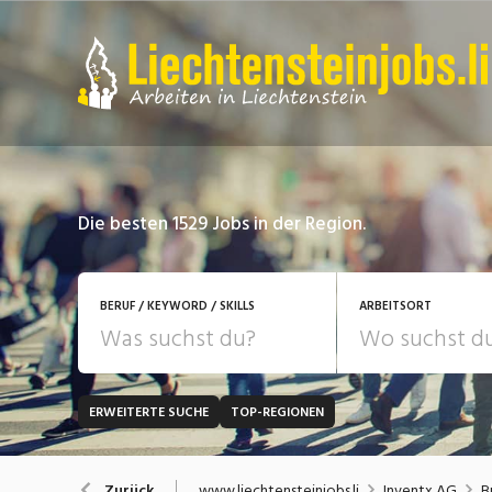
Die besten 1529 Jobs in der Region.
BERUF / KEYWORD / SKILLS
ARBEITSORT
ERWEITERTE SUCHE
TOP-REGIONEN
JOB-TYP
Bank, Versicherung
B
Festanstellung
www.liechtensteinjobs.li
Inventx AG
B
Zurück