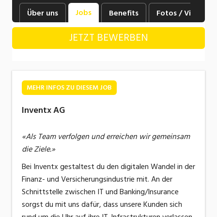
Industrie, Maschinenbau, Anlagenbau,
Jobs
Über uns
Benefits
Fotos / Videos
Produktion
JETZT BEWERBEN
Informatik, Telekommunikation
Kaufm. Berufe, Kundendienst, Verwaltung
Körperpflege, Wellness
MEHR INFOS ZU DIESEM JOB
Marketing, Kommunikation, Medien, Druck
Inventx AG
Mechanik, Elektronik, Optik, Textil (Fertigung)
«Als Team verfolgen und erreichen wir gemeinsam
Medizin, Gesundheitswesen, Pflege
die Ziele.»
Sicherheit, Rettung, Polizei, Zoll
Bei Inventx gestaltest du den digitalen Wandel in der
Verkauf, Handel, Kundenberatung,
Finanz- und Versicherungsindustrie mit. An der
Aussendienst
Schnittstelle zwischen IT und Banking/Insurance
sorgst du mit uns dafür, dass unsere Kunden sich
rund um die Uhr auf ihre IT-Infrastrukturen verlassen