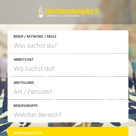
JETZT BEWERBEN
BERUF / KEYWORD / SKILLS
ARBEITSORT
ANSTELLUNG
BERUFSGRUPPE
JOB-TYP
10-100%
Festanstellung
MEINE RESULTATE
Bank, Versicherung