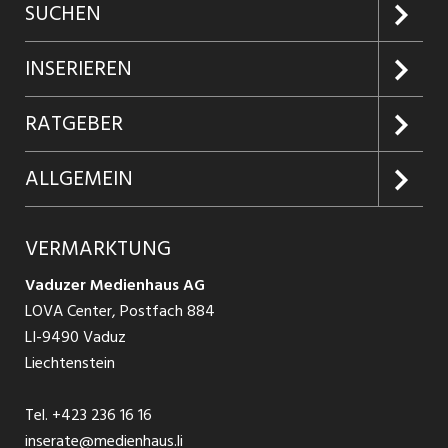
SUCHEN
Jobs suchen
INSERIEREN
Jobabo
Kundenlogin
RATGEBER
Firmen entdecken
Inserieren
Glossar
ALLGEMEIN
Jobs in Graubünden
Produkte
Ratgeber Arbeit
Über uns
VERMARKTUNG
Jobs in St. Gallen
Schnittstelle
Ratgeber Ausbildung / Weiterbildung
AGB
Vaduzer Medienhaus AG
Jobs in Glarus
LOVA Center, Postfach 884
Ratgeber Bewerbung / Rekrutierung
Datenschutzbestimmungen
LI-9490 Vaduz
Jobs in der Südostschweiz
Liechtenstein
Nutzungsbedingungen
Festanstellungen
Tel.
+423 236 16 16
Impressum
Temporär Jobs
inserate@medienhaus.li