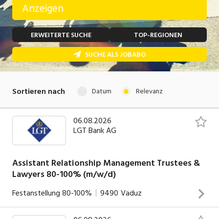
Anzeigen
Temporär (befristet)
Bau, Handwerk, Elektro
ERWEITERTE SUCHE
TOP-REGIONEN
Bildung, Kunst, Design, Soziale Berufe, Sport
Freelance
SUCHE ALS JOBABO
Chemie, Pharma, Biotechnologie
Praktikum
Consulting, Human Resources
Lehrstelle
Sortieren nach
Datum
Relevanz
Einkauf, Logistik, Transport, Verkehr
Ferienjob
Engineering, Technik, Architektur
06.08.2026
LGT Bank AG
POSITION
Finanzen, Controlling, Treuhand, Recht
Gartenbau, Landwirtschaft, Forstwirtschaft
Assistant Relationship Management Trustees &
Führungsposition
Lawyers 80-100% (m/w/d)
Gastronomie, Hotellerie, Tourismus,
Management / Kader
Lebensmittel
Festanstellung
80-100%
9490
Vaduz
Immobilien, Facility Management, Reinigung