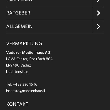
Jobabo
Kundenlogin
RATGEBER
Firmen entdecken
Inserieren
Glossar
ALLGEMEIN
Jobs in Graubünden
Produkte
Ratgeber Arbeit
Über uns
VERMARKTUNG
Jobs in St. Gallen
Schnittstelle
Ratgeber Ausbildung / Weiterbildung
AGB
Vaduzer Medienhaus AG
Jobs in Glarus
LOVA Center, Postfach 884
Ratgeber Bewerbung / Rekrutierung
Datenschutzbestimmungen
LI-9490 Vaduz
Jobs in der Südostschweiz
Liechtenstein
Nutzungsbedingungen
Festanstellungen
Tel.
+423 236 16 16
Impressum
Temporär Jobs
inserate@medienhaus.li
Teilzeit Jobs
KONTAKT