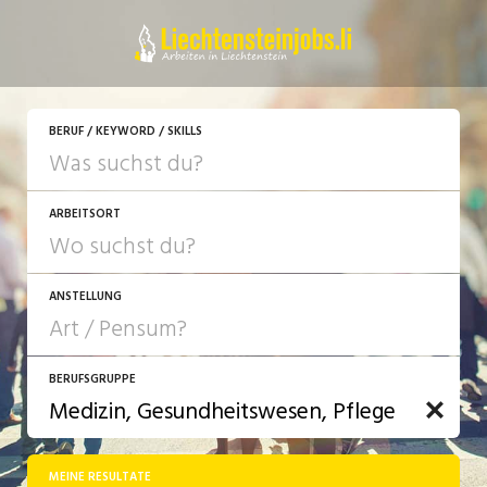
BERUF / KEYWORD / SKILLS
ARBEITSORT
ANSTELLUNG
BERUFSGRUPPE
JOB-TYP
10-100%
Festanstellung
MEINE RESULTATE
Bank, Versicherung