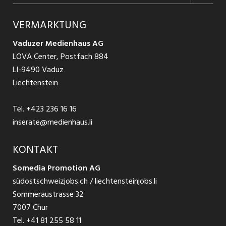
Jobs in Graubünden
Produkte
Ratgeber Arbeit
Über uns
VERMARKTUNG
Jobs in St. Gallen
Schnittstelle
Ratgeber Ausbildung / Weiterbildung
AGB
Vaduzer Medienhaus AG
Jobs in Glarus
LOVA Center, Postfach 884
Ratgeber Bewerbung / Rekrutierung
Datenschutzbestimmungen
LI-9490 Vaduz
Jobs in der Südostschweiz
Liechtenstein
Nutzungsbedingungen
Festanstellungen
Tel.
+423 236 16 16
Impressum
Temporär Jobs
inserate@medienhaus.li
Teilzeit Jobs
KONTAKT
Somedia Promotion AG
Praktikum
südostschweizjobs.ch / liechtensteinjobs.li
Sommeraustrasse 32
7007 Chur
Tel.
+41 81 255 58 11