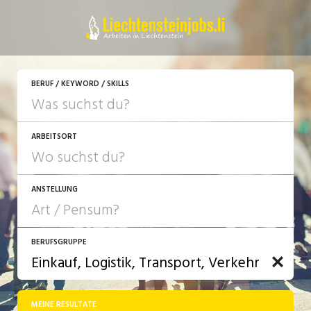
BERUF / KEYWORD / SKILLS
ARBEITSORT
ANSTELLUNG
BERUFSGRUPPE
JOB-TYP
10-100%
Festanstellung
MEINE RESULTATE
Bank, Versicherung