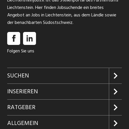
schlaffördernden Massnahmen. Bedürfnis- und
Liechtenstein. Hier finden Jobsuchende ein breites
ressourcenorientierte Beratung liegen dir am Herzen,
Angebot an Jobs in Liechtenstein, aus dem Ländle sowie
INSERAT ANSEHEN
sodass jeder Patient optimal betreut wird. Im Team
der benachbarten Südostschweiz.
meisterst du auch komplexe Situationen souverän und
findest gemeinsam schnelle ...
Folgen Sie uns
SUCHEN
Jobs suchen
INSERIEREN
Jobabo
Kundenlogin
RATGEBER
Firmen entdecken
Inserieren
Glossar
ALLGEMEIN