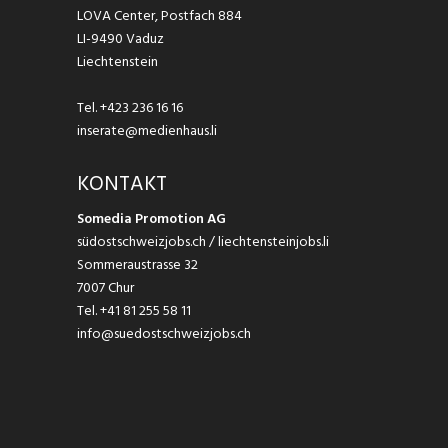
LOVA Center, Postfach 884
LI-9490 Vaduz
Liechtenstein
Tel.
+423 236 16 16
inserate@medienhaus.li
KONTAKT
Somedia Promotion AG
südostschweizjobs.ch / liechtensteinjobs.li
Sommeraustrasse 32
7007 Chur
Tel.
+41 81 255 58 11
info@suedostschweizjobs.ch