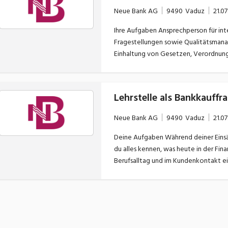
Ansprechpartner in allen Kreditfragen für die Kundenbera
Neue Bank AG
9490
Vaduz
21.07
Analysen für Geschäftsleitung, Verwa
Ihre Aufgaben Ansprechperson für interne Fachabteilungen in bankregulatorischen
Fragestellungen sowie Qualitätsmanagement, 
Einhaltung von Gesetzen, Verordnungen, Richtl
Verträgen, Formularen, Weisungen Durchführung von rechtlichen Abklärungen: z.B. Cross-Border-
Analysen/Länderanalysen Bearbeitung Gerichtsanfragen (Konkurse, Exekutionen, Kontosperren,
Untersuchungen) Mitarbeit 
Lehrstelle als Bankkauff
Neue Bank AG
9490
Vaduz
21.07
Deine Aufgaben Während deiner Einsätze in neun verschiedenen Abteilungen auf der Bank lernst
du alles kennen, was heute in der Finanzwelt wichtig ist. Dei
Berufsalltag und im Kundenkontakt ein. Während deiner Lehrzeit besuchst du
Berufsfachschule (mit/ohne Berufsmat