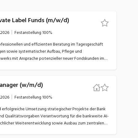
vate Label Funds (m/w/d)
.2026
Festanstellung
100%
en sowie systematischer Aufbau, Pflege und
werks mit Ansprache potenzieller neuer Fondskunden im
en wie: Erarbeitung von individuellen und passenden
Manager (w/m/d)
fragen zu Depot- und Kontoführung,
sverkehr, Corporate Actions und E-Banking-Zugängen
.2026
Festanstellung
100%
d Wettbewerbsstrends im Bereich Private Label Funds zur
ve Vor- und
ier,
Verantwortung für die bankweite AI-
r
fachlicher Weiterentwicklung sowie Ausbau zum zentralen
ierung
ntwicklung des breiten IT-Projektportfolios an der