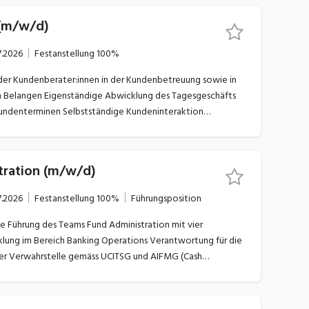
Priorisierung mit
 (m/w/d)
IT-Abteilung sowie externen Dienstleistern zur
mer Lösungen Aktive Begleitung der
7.2026
Festanstellung
100%
hasen sowie Aufbau von Vertrauen zwischen
ernen Partnern
g des Tagesgeschäfts
ändige Kundeninteraktion
lgemeiner Korrespondenz Telefonische
e Bearbeitung von Aufträgen in den Bereichen
Wertpapiere, Devisen, Derivate und Zahlungsverkehr Mitwirkung in diversen internen Projekten
tration (m/w/d)
7.2026
Festanstellung
100%
Führungsposition
eich Banking Operations Verantwortung für die
 der Verwahrstelle gemäss UCITSG und AIFMG (Cash
erifikation, NAV-Kontrolle, Anlagegrenzprüfung,
 Richtlinienkontrolle, Bestands- und Reconciliation-