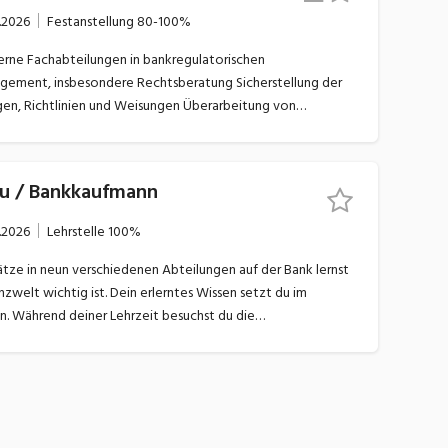
ter Aufbereitung von Berichten und
.2026
Festanstellung
80-100%
ltungsrat und Aufsichtsbehörden
insbesondere Rechtsberatung Sicherstellung der
inien und Weisungen Überarbeitung von
in abteilungsübergreifenden Projekten
rau / Bankkaufmann
.2026
Lehrstelle
100%
n erlerntes Wissen setzt du im
 die
ura) sowie die bankfachliche Ausbildung bei CYP.