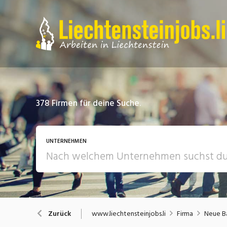
378
Firmen für deine Suche.
UNTERNEHMEN
www.liechtensteinjobs.li
Firma
Neue B
Zurück