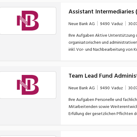
Schnittstelle zwischen Kunden und Backoffice Enge Abstimmung und 
Assistant Intermediaries
Fachbereichen und User-Gruppen, der 
Entwicklung innovativer und regulatorisch konfor
Neue Bank AG
9490
Vaduz
30.0
Stakeholder über sämtliche Projektp
Fachbereichen, Management und ext
Ihre Aufgaben Aktive Unterstützung der Kundenberater:innen in der Kundenbetreuung sowie in
organisatorischen und administrativen Belangen Eigenständige Abwicklun
inkl. Vor- und Nachbearbeitung von Kundenterminen Selbstst
hinsichtlich Pendenzen, Fälligkeiten und al
Kundenbetreuung sowie selbstständig
Team Lead Fund Adminis
Neue Bank AG
9490
Vaduz
30.0
Ihre Aufgaben Personelle und fachliche Führung des Teams Fund Administration mit vier
Mitarbeitenden sowie Weiterentwicklung im Ber
Erfüllung der gesetzlichen Pflichten
Monitoring, Verwahrung & Eigentumsv
Kontrolle der Anteilsgeschäfte) Operative Ausgestaltung dieser Verwahrstellenpflichten im
Rahmen des Oversight (NAV-Kontrolle,