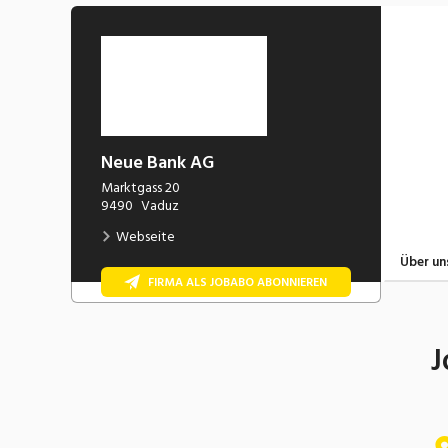
Neue Bank AG
Marktgass 20
9490
Vaduz
Webseite
Über un
FIRMA ALS JOBABO ABONNIEREN
J