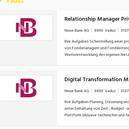
Vaduz
Relationship Manager Pri
Neue Bank AG
9490
Vaduz
31.07
Ihre Aufgaben Sicherstellung einer professionellen und effizienten Beratung im Tagesgeschäft
von Fondsmanagern und Fondsleitung
Weiterentwicklung des eigenen Netz
In- und Ausland Selbständige Kundeninteraktion hinsichtlich Pendenzen, Fälligkeiten und
allgemeiner Korrespondenz Erste Ansprechperson für interne und externe Anfragen im
Fondsgeschäft, insbesondere zu Them
Digital Transformation 
Fondslösungen, Koordination von An
Wertschriftentransaktionen, Zahlung
Neue Bank AG
9490
Vaduz
31.07
Laufende Beobachtung von Markt- un
Identifikation von kommerziellen Chancen Mitarbeit im Tagesgeschäft inklusi
Ihre Aufgaben Planung, Steuerung und erfolgreiche Umsetzung strategischer Projekte der Bank
Nachbearbeitung von Kundenterminen Bearbeitung von Aufträgen in den Bereichen Wertpap
unter Einhaltung von Zeit-, Budget- und Qualitätsvorgaben 
Devisen, Derivate und Zahlungsverkeh
Plattform inklusive technischer und 
AI-Hub der Bank mit Agentic-Use-Cases Mitwirkung an der Digitalisierung und Automatis
zentraler Bankprozesse sowie Weitere