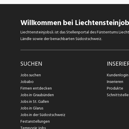
Willkommen bei Liechtensteinjobs
Liechtensteinjobs.li. ist das Stellenportal des Fürstentums Lie
Ländle sowie der benachbarten Südostschweiz.
SUCHEN
INSERIE
Jobs suchen
Kundenlogin
Jobabo
Inserieren
Firmen entdecken
Produkte
Jobs in Graubünden
Schnittstelle
Jobs in St. Gallen
Jobs in Glarus
Jobs in der Südostschweiz
Festanstellungen
Temporär Jobs