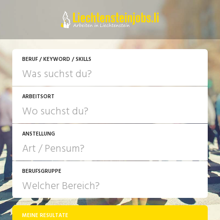
JETZT BEWERBEN
BERUF / KEYWORD / SKILLS
ARBEITSORT
ANSTELLUNG
BERUFSGRUPPE
JOB-TYP
10-100%
Festanstellung
MEINE RESULTATE
Bank, Versicherung