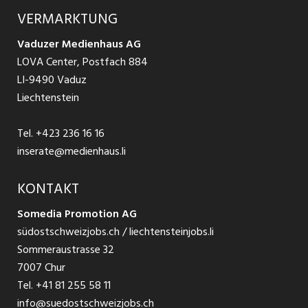
Ratgeber Arbeit
Über uns
VERMARKTUNG
Jobs in St. Gallen
Schnittstelle
Ratgeber Ausbildung / Weiterbildung
AGB
Vaduzer Medienhaus AG
Jobs in Glarus
LOVA Center, Postfach 884
Ratgeber Bewerbung / Rekrutierung
Datenschutzbestimmungen
LI-9490 Vaduz
Jobs in der Südostschweiz
Liechtenstein
Nutzungsbedingungen
Festanstellungen
Tel.
+423 236 16 16
Impressum
Temporär Jobs
inserate@medienhaus.li
Teilzeit Jobs
KONTAKT
Somedia Promotion AG
Praktikum
südostschweizjobs.ch / liechtensteinjobs.li
Sommeraustrasse 32
7007 Chur
Tel.
+41 81 255 58 11
info@suedostschweizjobs.ch