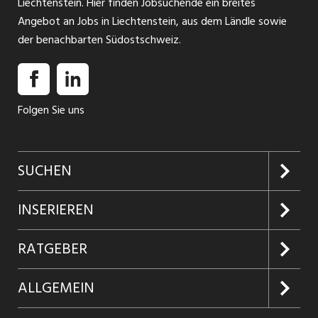
Liechtenstein. Hier finden Jobsuchende ein breites
Angebot an Jobs in Liechtenstein, aus dem Ländle sowie
der benachbarten Südostschweiz.
Folgen Sie uns
SUCHEN
Jobs suchen
INSERIEREN
Jobabo
Kundenlogin
RATGEBER
Firmen entdecken
Inserieren
Glossar
ALLGEMEIN
Jobs in Graubünden
Produkte