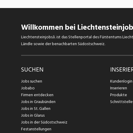
Wir sind ein «Top Employer»! Es erwarten
dich spannende Aufgaben und vielseitige
Karrieremöglichkeiten im dynamischen
Umfeld des Detailhandels. Erfahre mehr
Willkommen bei Liechtensteinjobs
zu unseren Einstiegs- und
Karrieremöglichkeiten unter
team.lidl.ch
Liechtensteinjobs.li. ist das Stellenportal des Fürstentums Lie
Ländle sowie der benachbarten Südostschweiz.
SUCHEN
INSERIE
Jobs suchen
Kundenlogin
Jobabo
Inserieren
Firmen entdecken
Produkte
Jobs in Graubünden
Schnittstelle
Jobs in St. Gallen
Jobs in Glarus
Jobs in der Südostschweiz
Festanstellungen