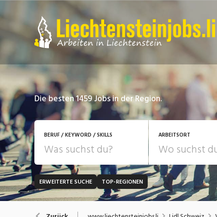
Die besten 1459 Jobs in der Region.
BERUF / KEYWORD / SKILLS
ARBEITSORT
ERWEITERTE SUCHE
TOP-REGIONEN
JOB-TYP
Bank, Versicherung
B
Festanstellung
www.liechtensteinjobs.li
Lidl Schweiz
Zurück