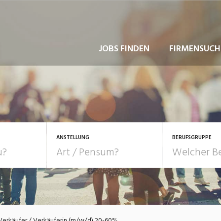
JOBS FINDEN
FIRMENSUCH
ANSTELLUNG
BERUFSGRUPPE
Bildung, Kunst, Design
10-100%
Pensum
POSITION
au, Handwerk, Elektro
Berufe, Sport
Temporär (befristet)
Führung
Einkauf, Logistik, Tra
Verkäufer / Verkäuferin (m/w/d) 20-60%