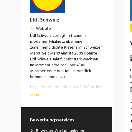
Lidl Schweiz
Website
Lidl Schweiz verfügt mit seinem
modernen Filialnetz über eine
zunehmend dichte Präsenz im Schweizer
Markt. Seit Markteintritt 2009 konnte
Lidl Schweiz Jahr für Jahr stark wachsen.
Im Moment arbeiten über 4‘800
D
Mitarbeitende bei Lidl – monatlich
D
kommen neue dazu.
v
Unser Sortiment umfasst ca. 2'000 Artikel
des täglichen Bedarfs. Die Schweizer
Mehr
Herkunft unserer Produkte ist uns sehr
wichtig: Mit Produkten aus der Schweiz
erzielen wir über 50% unseres Umsatzes.
Das Sortiment wird durch eine qualitativ
Bewerbungsservices
hochwertige, frische Obst-, Gemüse- und
Brotauswahl im Offenverkauf sowie
Bewerber-Cockpit anlegen