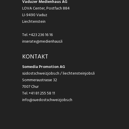
Vaduzer Medienhaus AG
LOVA Center, Postfach 884
LI-9490 Vaduz
Liechtenstein
Tel.
+423 236 16 16
inserate@medienhaus.li
KONTAKT
Somedia Promotion AG
südostschweizjobs.ch / liechtensteinjobs.li
Sommeraustrasse 32
7007 Chur
Tel.
+41 81 255 58 11
info@suedostschweizjobs.ch