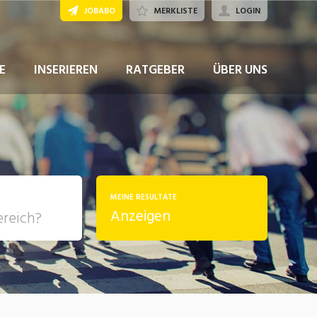
JOBABO
MERKLISTE
LOGIN
JETZT BEWERBEN
E
INSERIEREN
RATGEBER
ÜBER UNS
MEINE RESULTATE
Anzeigen
, Soziale
sposition
nsport,