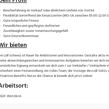
Dein Profil
Berufserfahrung im Verkauf oder ähnlichem Umfeld von Vorteil
Flexibilität betreffend der Einsatzzeiten (MO-SA zwischen 05:00-22:00 U
Gute körperliche Fitness
Freundliches und gepflegtes Auftreten
Zuverlässigkeit sowie Verantwortungsgefühl
Gute Deutschkenntnisse
Wir bieten
ei Lidl Schweiz ist Raum für Ambitionen und Innovationen. Gestalte aktiv mi
eine abwechslungsreichen und interessanten Aufgaben bereiten wir dich mit
ersönlicher Eignung entwickeln wir dich zum / zur Verkäufer / Verkäuferin
icherheit einer Festanstellung, ein tolles Team, die Vorzüge des Lidl-GAVs
ttraktive Benefits. Nutze die Chance & bewirb dich jetzt online!
Arbeitsort
:
620
Wetzikon