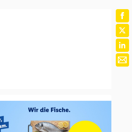
ment / Kader
chaft,
au,
on
ss
swesen,