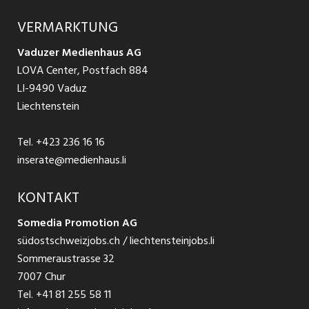
Produkte
Ratgeber Arbeit
Über uns
VERMARKTUNG
Jobs in St. Gallen
Schnittstelle
Ratgeber Ausbildung / Weiterbildung
AGB
Vaduzer Medienhaus AG
Jobs in Glarus
LOVA Center, Postfach 884
Ratgeber Bewerbung / Rekrutierung
Datenschutzbestimmungen
LI-9490 Vaduz
Jobs in der Südostschweiz
Liechtenstein
Nutzungsbedingungen
Festanstellungen
Tel.
+423 236 16 16
Impressum
Temporär Jobs
inserate@medienhaus.li
Teilzeit Jobs
KONTAKT
Somedia Promotion AG
Praktikum
südostschweizjobs.ch / liechtensteinjobs.li
Sommeraustrasse 32
7007 Chur
Tel.
+41 81 255 58 11