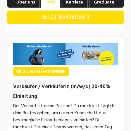
Jobs
Über uns
Karriere
Graduates
B
Industrie, Maschinenbau, Anlagenbau,
Produktion
JETZT BEWERBEN
Informatik, Telekommunikation
Kaufm. Berufe, Kundendienst, Verwaltung
Körperpflege, Wellness
Marketing, Kommunikation, Medien, Druck
Mechanik, Elektronik, Optik, Textil (Fertigung)
ORIGINALINSERAT ÖFFNEN
Medizin, Gesundheitswesen, Pflege
Verkäufer / Verkäuferin (m/w/d) 20-40%
Sicherheit, Rettung, Polizei, Zoll
Einleitung
Der Verkauf ist deine Passion? Du möchtest täglich
Verkauf, Handel, Kundenberatung,
dein Bestes geben, um unserer Kundschaft das
Aussendienst
bestmögliche Einkaufserlebnis zu bieten? Du
möchtest Teil eines Teams werden, das jeden Tag