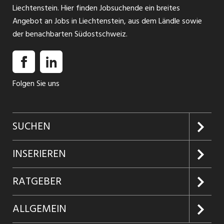
Liechtenstein. Hier finden Jobsuchende ein breites
Angebot an Jobs in Liechtenstein, aus dem Ländle sowie
der benachbarten Südostschweiz.
Folgen Sie uns
SUCHEN
Jobs suchen
INSERIEREN
Jobabo
Kundenlogin
RATGEBER
Firmen entdecken
Inserieren
Glossar
ALLGEMEIN
Jobs in Graubünden