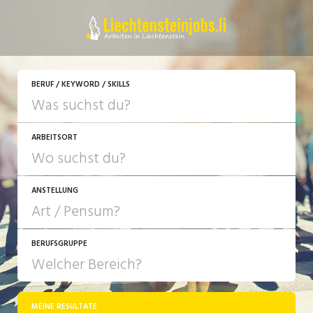
JETZT BEWERBEN
BERUF / KEYWORD / SKILLS
ARBEITSORT
ANSTELLUNG
BERUFSGRUPPE
JOB-TYP
10-100%
Festanstellung
MEINE RESULTATE
Bank, Versicherung