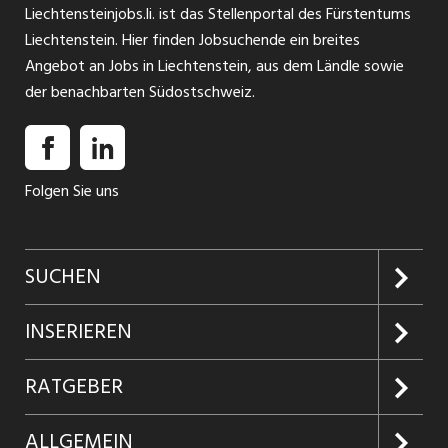
Liechtensteinjobs.li. ist das Stellenportal des Fürstentums
Liechtenstein. Hier finden Jobsuchende ein breites
Angebot an Jobs in Liechtenstein, aus dem Ländle sowie
der benachbarten Südostschweiz.
Folgen Sie uns
SUCHEN
Jobs suchen
INSERIEREN
Jobabo
Kundenlogin
RATGEBER
Firmen entdecken
Inserieren
Glossar
ALLGEMEIN