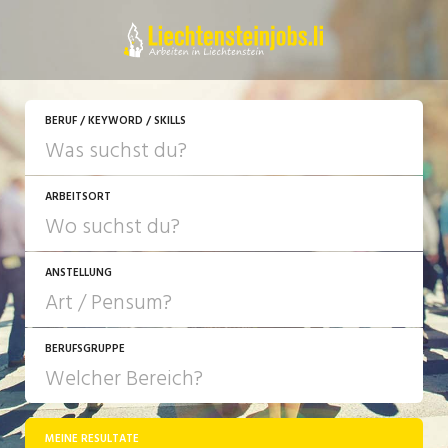
JETZT BEWERBEN
BERUF / KEYWORD / SKILLS
ARBEITSORT
ANSTELLUNG
BERUFSGRUPPE
JOB-TYP
10-100%
Festanstellung
MEINE RESULTATE
Bank, Versicherung