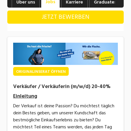
Jobs
Über uns
Karriere
Graduates
B
Industrie, Maschinenbau, Anlagenbau,
Produktion
JETZT BEWERBEN
Informatik, Telekommunikation
Kaufm. Berufe, Kundendienst, Verwaltung
Körperpflege, Wellness
Marketing, Kommunikation, Medien, Druck
Mechanik, Elektronik, Optik, Textil (Fertigung)
ORIGINALINSERAT ÖFFNEN
Medizin, Gesundheitswesen, Pflege
Verkäufer / Verkäuferin (m/w/d) 20-40%
Sicherheit, Rettung, Polizei, Zoll
Einleitung
Der Verkauf ist deine Passion? Du möchtest täglich
Verkauf, Handel, Kundenberatung,
dein Bestes geben, um unserer Kundschaft das
Aussendienst
bestmögliche Einkaufserlebnis zu bieten? Du
möchtest Teil eines Teams werden, das jeden Tag