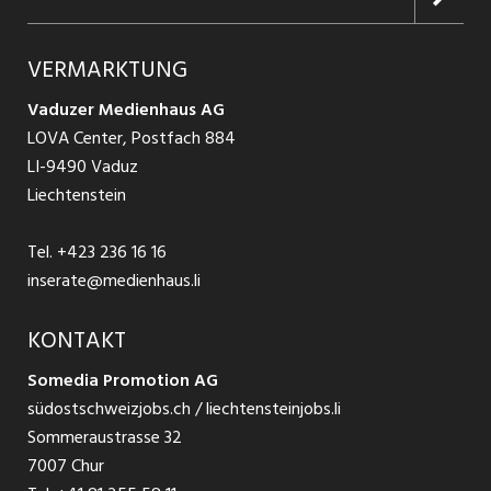
Jobs in Graubünden
Produkte
Ratgeber Arbeit
Über uns
VERMARKTUNG
Jobs in St. Gallen
Schnittstelle
Ratgeber Ausbildung / Weiterbildung
AGB
Vaduzer Medienhaus AG
Jobs in Glarus
LOVA Center, Postfach 884
Ratgeber Bewerbung / Rekrutierung
Datenschutzbestimmungen
LI-9490 Vaduz
Jobs in der Südostschweiz
Liechtenstein
Nutzungsbedingungen
Festanstellungen
Tel.
+423 236 16 16
Impressum
Temporär Jobs
inserate@medienhaus.li
Teilzeit Jobs
KONTAKT
Somedia Promotion AG
Praktikum
südostschweizjobs.ch / liechtensteinjobs.li
Sommeraustrasse 32
7007 Chur