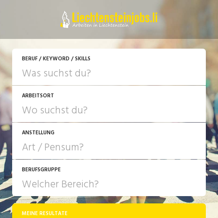
JETZT BEWERBEN
BERUF / KEYWORD / SKILLS
ARBEITSORT
ANSTELLUNG
BERUFSGRUPPE
JOB-TYP
10-100%
Festanstellung
MEINE RESULTATE
Bank, Versicherung