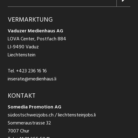
Jobs in Graubünden
Produkte
Ratgeber Arbeit
Über uns
VERMARKTUNG
Jobs in St. Gallen
Schnittstelle
Ratgeber Ausbildung / Weiterbildung
AGB
Vaduzer Medienhaus AG
Jobs in Glarus
LOVA Center, Postfach 884
Ratgeber Bewerbung / Rekrutierung
Datenschutzbestimmungen
LI-9490 Vaduz
Jobs in der Südostschweiz
Liechtenstein
Nutzungsbedingungen
Festanstellungen
Tel.
+423 236 16 16
Impressum
Temporär Jobs
inserate@medienhaus.li
Teilzeit Jobs
KONTAKT
Somedia Promotion AG
Praktikum
südostschweizjobs.ch / liechtensteinjobs.li
Sommeraustrasse 32
7007 Chur