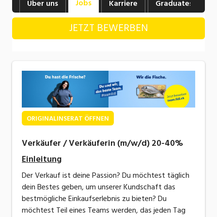
Jobs
Über uns
Karriere
Graduates
B
Industrie, Maschinenbau, Anlagenbau,
Produktion
JETZT BEWERBEN
Informatik, Telekommunikation
Kaufm. Berufe, Kundendienst, Verwaltung
Körperpflege, Wellness
Marketing, Kommunikation, Medien, Druck
Mechanik, Elektronik, Optik, Textil (Fertigung)
ORIGINALINSERAT ÖFFNEN
Medizin, Gesundheitswesen, Pflege
Verkäufer / Verkäuferin (m/w/d) 20-40%
Sicherheit, Rettung, Polizei, Zoll
Einleitung
Der Verkauf ist deine Passion? Du möchtest täglich
Verkauf, Handel, Kundenberatung,
dein Bestes geben, um unserer Kundschaft das
Aussendienst
bestmögliche Einkaufserlebnis zu bieten? Du
möchtest Teil eines Teams werden, das jeden Tag