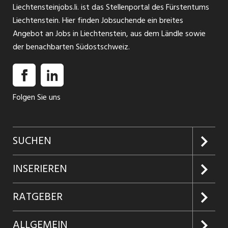
Liechtensteinjobs.li. ist das Stellenportal des Fürstentums
Liechtenstein. Hier finden Jobsuchende ein breites
Angebot an Jobs in Liechtenstein, aus dem Ländle sowie
der benachbarten Südostschweiz.
Folgen Sie uns
SUCHEN
Jobs suchen
INSERIEREN
Jobabo
Kundenlogin
RATGEBER
Firmen entdecken
Inserieren
Glossar
ALLGEMEIN