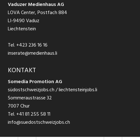
AGB
Vaduzer Medienhaus AG
Jobs in Glarus
LOVA Center, Postfach 884
Ratgeber Bewerbung / Rekrutierung
Datenschutzbestimmungen
LI-9490 Vaduz
Jobs in der Südostschweiz
Liechtenstein
Nutzungsbedingungen
Festanstellungen
Tel.
+423 236 16 16
Impressum
Temporär Jobs
inserate@medienhaus.li
Teilzeit Jobs
KONTAKT
Somedia Promotion AG
Praktikum
südostschweizjobs.ch / liechtensteinjobs.li
Sommeraustrasse 32
7007 Chur
Tel.
+41 81 255 58 11
info@suedostschweizjobs.ch