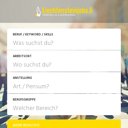
BERUF / KEYWORD / SKILLS
ARBEITSORT
ANSTELLUNG
BERUFSGRUPPE
JOB-TYP
10-100%
Festanstellung
MEINE RESULTATE
Bank, Versicherung