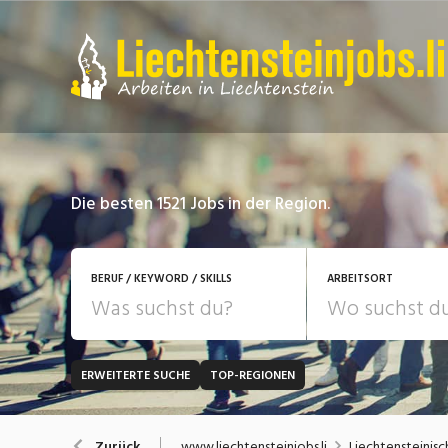
Die besten 1521 Jobs in der Region.
BERUF / KEYWORD / SKILLS
ARBEITSORT
ERWEITERTE SUCHE
TOP-REGIONEN
JOB-TYP
Bank, Versicherung
B
Festanstellung
www.liechtensteinjobs.li
Liechtensteinisc
Zurück