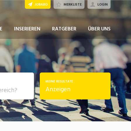
JOBABO
MERKLISTE
LOGIN
JETZT BEWERBEN
E
INSERIEREN
RATGEBER
ÜBER UNS
MEINE RESULTATE
Anzeigen
, Soziale
sposition
nsport,