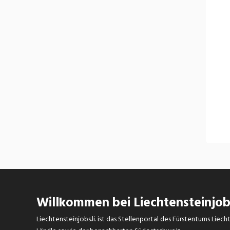
Willkommen bei Liechtensteinjobs
Liechtensteinjobs.li. ist das Stellenportal des Fürstentums Lie