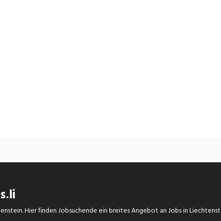
.li
chtenstein. Hier finden Jobsuchende ein breites Angebot an Jobs in Liechtens