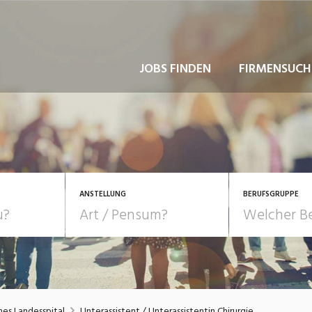
JOBS FINDEN
FIRMENSUCH
ANSTELLUNG
BERUFSGRUPPE
Bildung, Kunst, Design
10-100%
Pensum
POSITION
au, Handwerk, Elektro
Berufe, Sport
Temporär (befristet)
Führung
Einkauf, Logistik, Tra
hes Landesspital
Unterassistent / Unterassistentin Chirurgie