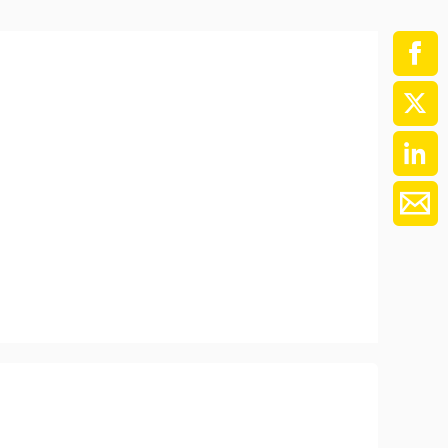
ment / Kader
chaft,
au,
on
ss
swesen,