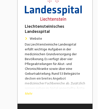
Laden...
Liechtensteinisches
Landesspital
Website
Das Liechtensteinische Landesspital
erfüllt wichtige Aufgaben in der
medizinischen Grundversorgung der
Bevölkerung. Es verfügt über vier
Pflegeabteilungen für Akut- und
Chronischkranke sowie über eine
Geburtsabteilung. Rund 53 Belegärzte
decken ein breites Angebot
medizinischer Fachbereiche ab. Zusätzlich
sorgen sieben im Spital angestellte Ärzte
für eine durchgehende
Mehr
Notfallversorgung.