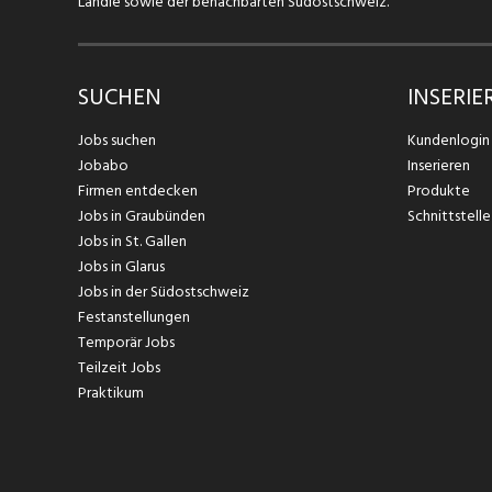
Ländle sowie der benachbarten Südostschweiz.
SUCHEN
INSERIE
Jobs suchen
Kundenlogin
Jobabo
Inserieren
Firmen entdecken
Produkte
Jobs in Graubünden
Schnittstelle
Jobs in St. Gallen
Jobs in Glarus
Jobs in der Südostschweiz
Festanstellungen
Temporär Jobs
Teilzeit Jobs
Praktikum