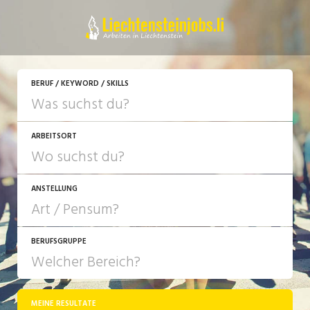
JETZT BEWERBEN
BERUF / KEYWORD / SKILLS
ARBEITSORT
ANSTELLUNG
BERUFSGRUPPE
JOB-TYP
10-100%
Festanstellung
MEINE RESULTATE
Bank, Versicherung