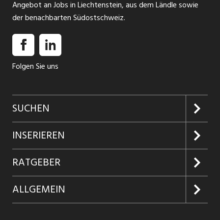
Angebot an Jobs in Liechtenstein, aus dem Ländle sowie
der benachbarten Südostschweiz.
Folgen Sie uns
SUCHEN
Jobs suchen
INSERIEREN
Jobabo
Kundenlogin
RATGEBER
Firmen entdecken
Inserieren
Glossar
ALLGEMEIN
Jobs in Graubünden
Produkte
Ratgeber Arbeit
Über uns