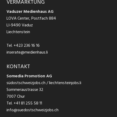
VERMARKTUNG
Jobs in St. Gallen
Schnittstelle
Ratgeber Ausbildung / Weiterbildung
AGB
Vaduzer Medienhaus AG
Jobs in Glarus
LOVA Center, Postfach 884
Ratgeber Bewerbung / Rekrutierung
Datenschutzbestimmungen
LI-9490 Vaduz
Jobs in der Südostschweiz
Liechtenstein
Nutzungsbedingungen
Festanstellungen
Tel.
+423 236 16 16
Impressum
Temporär Jobs
inserate@medienhaus.li
Teilzeit Jobs
KONTAKT
Somedia Promotion AG
Praktikum
südostschweizjobs.ch / liechtensteinjobs.li
Sommeraustrasse 32
7007 Chur
Tel.
+41 81 255 58 11
info@suedostschweizjobs.ch