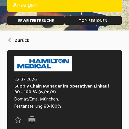
Anzeigen
Temporär (befristet)
Bau, Handwerk, Elektro
ERWEITERTE SUCHE
TOP-REGIONEN
Bildung, Kunst, Design, Soziale Berufe, Sport
Freelance
Chemie, Pharma, Biotechnologie
Praktikum
Zurück
Consulting, Human Resources
Lehrstelle
Einkauf, Logistik, Transport, Verkehr
Ferienjob
Engineering, Technik, Architektur
22.07.2026
POSITION
Finanzen, Controlling, Treuhand, Recht
Supply Chain Manager im operativen Einkauf
80 - 100 % (w/m/d)
Gartenbau, Landwirtschaft, Forstwirtschaft
Führungsposition
Domat/Ems, München,
Gastronomie, Hotellerie, Tourismus,
Festanstellung
80-100%
Management / Kader
Lebensmittel
Immobilien, Facility Management, Reinigung