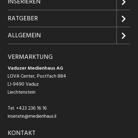
Jobs suchen
INSERIEREN
Jobabo
Kundenlogin
RATGEBER
Firmen entdecken
Inserieren
Glossar
ALLGEMEIN
Jobs in Graubünden
Produkte
Ratgeber Arbeit
Über uns
VERMARKTUNG
Jobs in St. Gallen
Schnittstelle
Ratgeber Ausbildung / Weiterbildung
AGB
Vaduzer Medienhaus AG
Jobs in Glarus
LOVA Center, Postfach 884
Ratgeber Bewerbung / Rekrutierung
Datenschutzbestimmungen
LI-9490 Vaduz
Jobs in der Südostschweiz
Liechtenstein
Nutzungsbedingungen
Festanstellungen
Tel.
+423 236 16 16
Impressum
Temporär Jobs
inserate@medienhaus.li
Teilzeit Jobs
KONTAKT