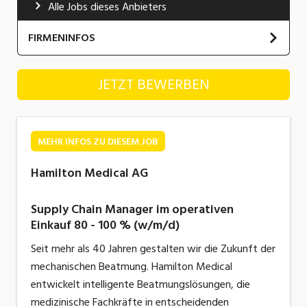
Alle Jobs dieses Anbieters
Industrie, Maschinenbau, Anlagenbau,
Produktion
FIRMENINFOS
Informatik, Telekommunikation
Hamilton Medical AG
JETZT BEWERBEN
Kaufm. Berufe, Kundendienst, Verwaltung
Körperpflege, Wellness
Marketing, Kommunikation, Medien, Druck
MEHR INFOS ZU DIESEM JOB
Mechanik, Elektronik, Optik, Textil (Fertigung)
Hamilton Medical AG
Medizin, Gesundheitswesen, Pflege
Supply Chain Manager im operativen
Sicherheit, Rettung, Polizei, Zoll
Einkauf 80 - 100 % (w/m/d)
Seit mehr als 40 Jahren gestalten wir die Zukunft der
Verkauf, Handel, Kundenberatung,
Aussendienst
mechanischen Beatmung. Hamilton Medical
entwickelt intelligente Beatmungslösungen, die
medizinische Fachkräfte in entscheidenden