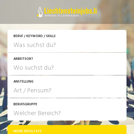
JETZT BEWERBEN
BERUF / KEYWORD / SKILLS
ARBEITSORT
ANSTELLUNG
BERUFSGRUPPE
JOB-TYP
10-100%
Festanstellung
MEINE RESULTATE
Bank, Versicherung