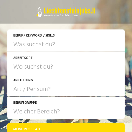
JETZT BEWERBEN
BERUF / KEYWORD / SKILLS
ARBEITSORT
ANSTELLUNG
BERUFSGRUPPE
JOB-TYP
10-100%
Festanstellung
MEINE RESULTATE
Bank, Versicherung