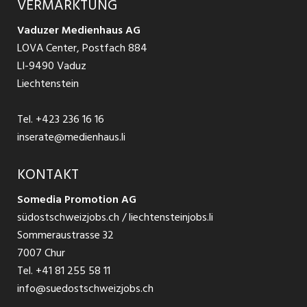
VERMARKTUNG
Jobs in St. Gallen
Schnittstelle
Ratgeber Ausbildung / Weiterbildung
AGB
Vaduzer Medienhaus AG
Jobs in Glarus
LOVA Center, Postfach 884
Ratgeber Bewerbung / Rekrutierung
Datenschutzbestimmungen
LI-9490 Vaduz
Jobs in der Südostschweiz
Liechtenstein
Nutzungsbedingungen
Festanstellungen
Tel.
+423 236 16 16
Impressum
Temporär Jobs
inserate@medienhaus.li
Teilzeit Jobs
KONTAKT
Somedia Promotion AG
Praktikum
südostschweizjobs.ch / liechtensteinjobs.li
Sommeraustrasse 32
7007 Chur
Tel.
+41 81 255 58 11
info@suedostschweizjobs.ch