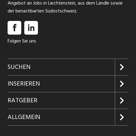
Angebot an Jobs in Liechtenstein, aus dem Ländle sowie
der benachbarten Südostschweiz.
Folgen Sie uns
SUCHEN
Jobs suchen
INSERIEREN
Jobabo
Kundenlogin
RATGEBER
Firmen entdecken
Inserieren
Glossar
ALLGEMEIN
Jobs in Graubünden
Produkte
Ratgeber Arbeit
Über uns