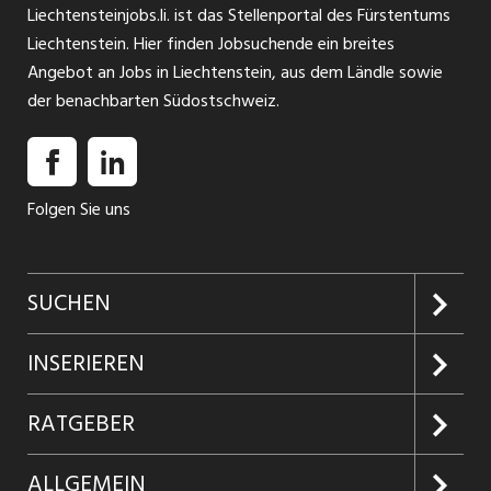
Liechtensteinjobs.li. ist das Stellenportal des Fürstentums
Liechtenstein. Hier finden Jobsuchende ein breites
Angebot an Jobs in Liechtenstein, aus dem Ländle sowie
der benachbarten Südostschweiz.
Folgen Sie uns
SUCHEN
Jobs suchen
INSERIEREN
Jobabo
Kundenlogin
RATGEBER
Firmen entdecken
Inserieren
Glossar
ALLGEMEIN