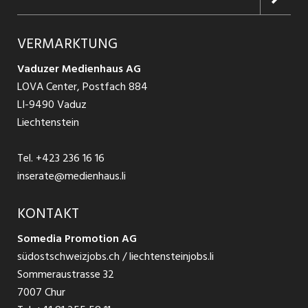
Jobs in Graubünden
Produkte
Ratgeber Arbeit
Über uns
VERMARKTUNG
Jobs in St. Gallen
Schnittstelle
Ratgeber Ausbildung / Weiterbildung
AGB
Vaduzer Medienhaus AG
Jobs in Glarus
LOVA Center, Postfach 884
Ratgeber Bewerbung / Rekrutierung
Datenschutzbestimmungen
LI-9490 Vaduz
Jobs in der Südostschweiz
Liechtenstein
Nutzungsbedingungen
Festanstellungen
Tel.
+423 236 16 16
Impressum
Temporär Jobs
inserate@medienhaus.li
Teilzeit Jobs
KONTAKT
Somedia Promotion AG
Praktikum
südostschweizjobs.ch / liechtensteinjobs.li
Sommeraustrasse 32
7007 Chur