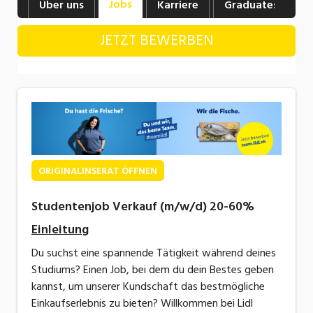
Jobs
Über uns
Karriere
Graduates
B
Industrie, Maschinenbau, Anlagenbau,
Produktion
JETZT BEWERBEN
Informatik, Telekommunikation
Kaufm. Berufe, Kundendienst, Verwaltung
Körperpflege, Wellness
Marketing, Kommunikation, Medien, Druck
Mechanik, Elektronik, Optik, Textil (Fertigung)
ORIGINALINSERAT ÖFFNEN
Medizin, Gesundheitswesen, Pflege
Studentenjob Verkauf (m/w/d) 20-60%
Sicherheit, Rettung, Polizei, Zoll
Einleitung
Du suchst eine spannende Tätigkeit während deines
Verkauf, Handel, Kundenberatung,
Studiums? Einen Job, bei dem du dein Bestes geben
Aussendienst
kannst, um unserer Kundschaft das bestmögliche
Einkaufserlebnis zu bieten? Willkommen bei Lidl