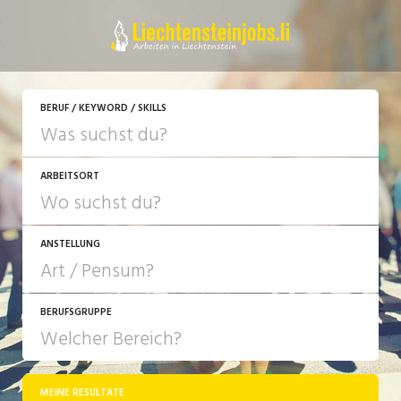
JETZT BEWERBEN
BERUF / KEYWORD / SKILLS
ARBEITSORT
ANSTELLUNG
BERUFSGRUPPE
JOB-TYP
10-100%
Festanstellung
MEINE RESULTATE
Bank, Versicherung