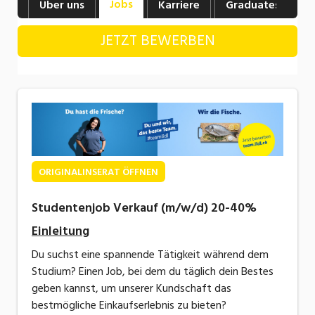
Jobs
Über uns
Karriere
Graduates
B
Industrie, Maschinenbau, Anlagenbau,
Produktion
JETZT BEWERBEN
Informatik, Telekommunikation
Kaufm. Berufe, Kundendienst, Verwaltung
Körperpflege, Wellness
Marketing, Kommunikation, Medien, Druck
Mechanik, Elektronik, Optik, Textil (Fertigung)
ORIGINALINSERAT ÖFFNEN
Medizin, Gesundheitswesen, Pflege
Studentenjob Verkauf (m/w/d) 20-40%
Sicherheit, Rettung, Polizei, Zoll
Einleitung
Du suchst eine spannende Tätigkeit während dem
Verkauf, Handel, Kundenberatung,
Studium? Einen Job, bei dem du täglich dein Bestes
Aussendienst
geben kannst, um unserer Kundschaft das
bestmögliche Einkaufserlebnis zu bieten?