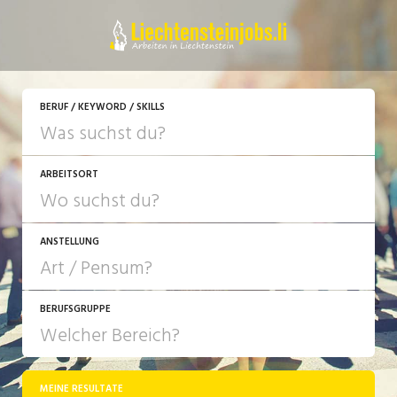
JETZT BEWERBEN
BERUF / KEYWORD / SKILLS
ARBEITSORT
ANSTELLUNG
BERUFSGRUPPE
JOB-TYP
10-100%
Festanstellung
MEINE RESULTATE
Bank, Versicherung