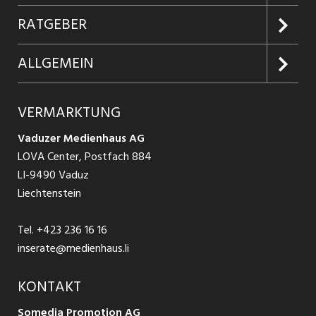
Jobabo
Kundenlogin
RATGEBER
Firmen entdecken
Inserieren
Glossar
ALLGEMEIN
Jobs in Graubünden
Produkte
Ratgeber Arbeit
Über uns
VERMARKTUNG
Jobs in St. Gallen
Schnittstelle
Ratgeber Ausbildung / Weiterbildung
AGB
Vaduzer Medienhaus AG
Jobs in Glarus
LOVA Center, Postfach 884
Ratgeber Bewerbung / Rekrutierung
Datenschutzbestimmungen
LI-9490 Vaduz
Jobs in der Südostschweiz
Liechtenstein
Nutzungsbedingungen
Festanstellungen
Tel.
+423 236 16 16
Impressum
Temporär Jobs
inserate@medienhaus.li
Teilzeit Jobs
KONTAKT
Somedia Promotion AG
Praktikum