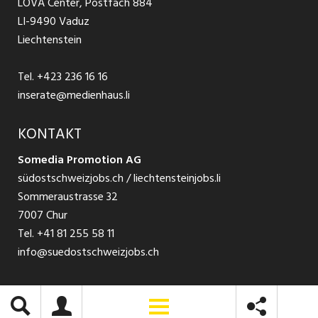
LOVA Center, Postfach 884
Ratgeber Bewerbung / Rekrutierung
Datenschutzbestimmungen
LI-9490 Vaduz
Jobs in der Südostschweiz
Liechtenstein
Nutzungsbedingungen
Festanstellungen
Tel.
+423 236 16 16
Impressum
Temporär Jobs
inserate@medienhaus.li
Teilzeit Jobs
KONTAKT
Somedia Promotion AG
Praktikum
südostschweizjobs.ch / liechtensteinjobs.li
Sommeraustrasse 32
7007 Chur
Tel.
+41 81 255 58 11
info@suedostschweizjobs.ch