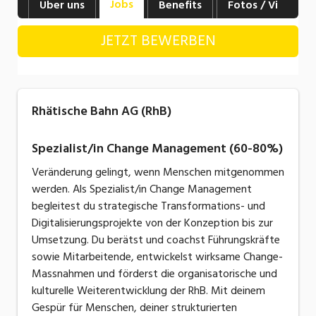
Jobs
Über uns
Benefits
Fotos / Videos
Industrie, Maschinenbau, Anlagenbau,
Produktion
JETZT BEWERBEN
Informatik, Telekommunikation
Kaufm. Berufe, Kundendienst, Verwaltung
Rhätische Bahn AG (RhB)
Körperpflege, Wellness
Marketing, Kommunikation, Medien, Druck
Spezialist/in Change Management (60-80%)
Veränderung gelingt, wenn Menschen mitgenommen
Mechanik, Elektronik, Optik, Textil (Fertigung)
werden. Als Spezialist/in Change Management
Medizin, Gesundheitswesen, Pflege
begleitest du strategische Transformations- und
Digitalisierungsprojekte von der Konzeption bis zur
Sicherheit, Rettung, Polizei, Zoll
Umsetzung. Du berätst und coachst Führungskräfte
sowie Mitarbeitende, entwickelst wirksame Change-
Verkauf, Handel, Kundenberatung,
Aussendienst
Massnahmen und förderst die organisatorische und
kulturelle Weiterentwicklung der RhB. Mit deinem
Gespür für Menschen, deiner strukturierten