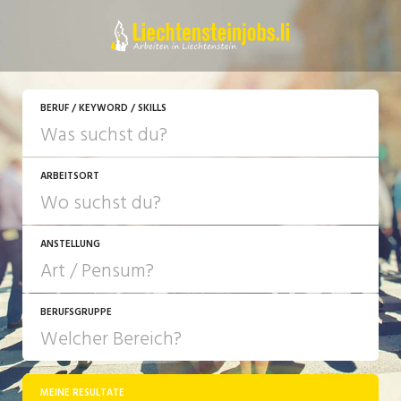
JETZT BEWERBEN
BERUF / KEYWORD / SKILLS
ARBEITSORT
ANSTELLUNG
BERUFSGRUPPE
JOB-TYP
10-100%
Festanstellung
MEINE RESULTATE
Bank, Versicherung