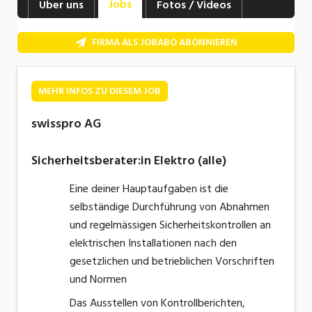
Jobs
Über uns
Fotos / Videos
Industrie, Maschinenbau, Anlagenbau,
Produktion
FIRMA ALS JOBABO ABONNIEREN
Informatik, Telekommunikation
Kaufm. Berufe, Kundendienst, Verwaltung
MEHR INFOS ZU DIESEM JOB
Körperpflege, Wellness
swisspro AG
Marketing, Kommunikation, Medien, Druck
Sicherheitsberater:in Elektro (alle)
Mechanik, Elektronik, Optik, Textil (Fertigung)
Eine deiner Hauptaufgaben ist die
Medizin, Gesundheitswesen, Pflege
selbständige Durchführung von Abnahmen
und regelmässigen Sicherheitskontrollen an
Sicherheit, Rettung, Polizei, Zoll
elektrischen Installationen nach den
Verkauf, Handel, Kundenberatung,
gesetzlichen und betrieblichen Vorschriften
Aussendienst
und Normen
Das Ausstellen von Kontrollberichten,