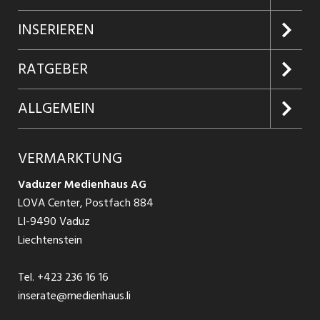
Jobs suchen
INSERIEREN
Jobabo
Kundenlogin
RATGEBER
Firmen entdecken
Inserieren
Glossar
ALLGEMEIN
Jobs in Graubünden
Produkte
Ratgeber Arbeit
Über uns
VERMARKTUNG
Jobs in St. Gallen
Schnittstelle
Ratgeber Ausbildung / Weiterbildung
AGB
Vaduzer Medienhaus AG
Jobs in Glarus
LOVA Center, Postfach 884
Ratgeber Bewerbung / Rekrutierung
Datenschutzbestimmungen
LI-9490 Vaduz
Jobs in der Südostschweiz
Liechtenstein
Nutzungsbedingungen
Festanstellungen
Tel.
+423 236 16 16
Impressum
Temporär Jobs
inserate@medienhaus.li