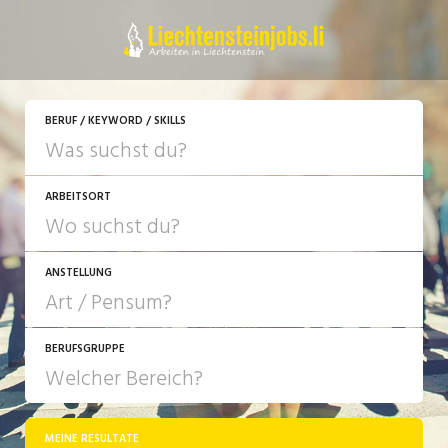
BERUF / KEYWORD / SKILLS
ARBEITSORT
ANSTELLUNG
BERUFSGRUPPE
JOB-TYP
10-100%
Festanstellung
MEINE RESULTATE
Bank, Versicherung