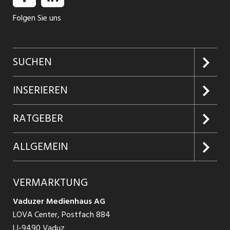
Folgen Sie uns
SUCHEN
Jobs suchen
INSERIEREN
Jobabo
Kundenlogin
RATGEBER
Firmen entdecken
Inserieren
Glossar
ALLGEMEIN
Jobs in Graubünden
Produkte
Ratgeber Arbeit
Über uns
VERMARKTUNG
Jobs in St. Gallen
Schnittstelle
Ratgeber Ausbildung / Weiterbildung
AGB
Vaduzer Medienhaus AG
Jobs in Glarus
LOVA Center, Postfach 884
Ratgeber Bewerbung / Rekrutierung
Datenschutzbestimmungen
LI-9490 Vaduz