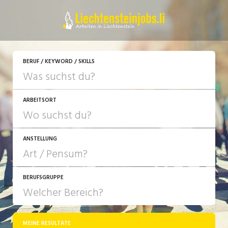
JETZT BEWERBEN
BERUF / KEYWORD / SKILLS
ARBEITSORT
ANSTELLUNG
BERUFSGRUPPE
JOB-TYP
10-100%
Festanstellung
MEINE RESULTATE
Bank, Versicherung