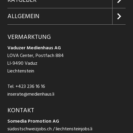
Firmen entdecken
Inserieren
Glossar
ALLGEMEIN
Jobs in Graubünden
Produkte
Ratgeber Arbeit
Über uns
VERMARKTUNG
Jobs in St. Gallen
Schnittstelle
Ratgeber Ausbildung / Weiterbildung
AGB
Vaduzer Medienhaus AG
Jobs in Glarus
LOVA Center, Postfach 884
Ratgeber Bewerbung / Rekrutierung
Datenschutzbestimmungen
LI-9490 Vaduz
Jobs in der Südostschweiz
Liechtenstein
Nutzungsbedingungen
Festanstellungen
Tel.
+423 236 16 16
Impressum
Temporär Jobs
inserate@medienhaus.li
Teilzeit Jobs
KONTAKT
Somedia Promotion AG
Praktikum
südostschweizjobs.ch / liechtensteinjobs.li