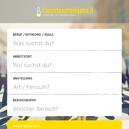
JETZT BEWERBEN
BERUF / KEYWORD / SKILLS
ARBEITSORT
ANSTELLUNG
BERUFSGRUPPE
JOB-TYP
10-100%
Festanstellung
MEINE RESULTATE
Bank, Versicherung