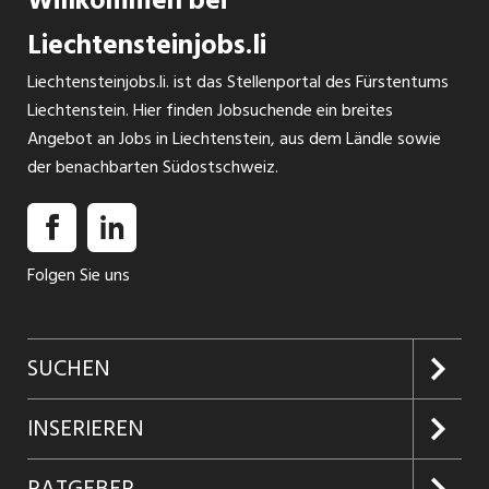
Willkommen bei
Liechtensteinjobs.li
Liechtensteinjobs.li. ist das Stellenportal des Fürstentums
Liechtenstein. Hier finden Jobsuchende ein breites
Angebot an Jobs in Liechtenstein, aus dem Ländle sowie
der benachbarten Südostschweiz.
Folgen Sie uns
SUCHEN
Jobs suchen
INSERIEREN
Jobabo
Kundenlogin
RATGEBER