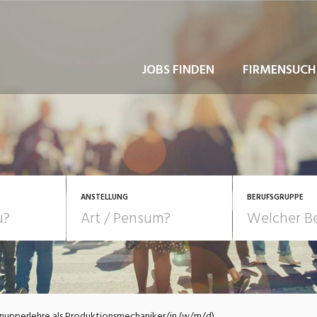
JOBS FINDEN
FIRMENSUCH
ANSTELLUNG
BERUFSGRUPPE
Bildung, Kunst, Design
10-100%
Pensum
POSITION
au, Handwerk, Elektro
Berufe, Sport
Temporär (befristet)
Führung
Einkauf, Logistik, Tra
nupperlehre als Produktionsmechaniker/in (w/m/d)