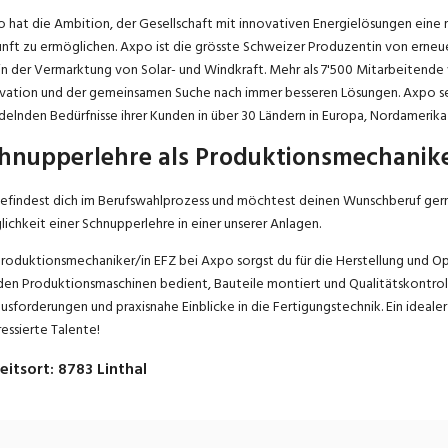
 hat die Ambition, der Gesellschaft mit innovativen Energielösungen eine 
nft zu ermöglichen. Axpo ist die grösste Schweizer Produzentin von erneue
in der Vermarktung von Solar- und Windkraft. Mehr als 7'500 Mitarbeitende
vation und der gemeinsamen Suche nach immer besseren Lösungen. Axpo set
elnden Bedürfnisse ihrer Kunden in über 30 Ländern in Europa, Nordamerika u
hnupperlehre als Produktionsmechanik
efindest dich im Berufswahlprozess und möchtest deinen Wunschberuf gerne
ichkeit einer Schnupperlehre in einer unserer Anlagen.
Produktionsmechaniker/in EFZ bei Axpo sorgst du für die Herstellung und O
en Produktionsmaschinen bedient, Bauteile montiert und Qualitätskontrol
usforderungen und praxisnahe Einblicke in die Fertigungstechnik. Ein ideale
ressierte Talente!
eitsort
:
8783
Linthal