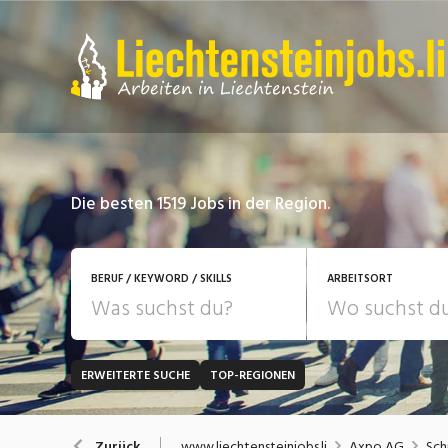
Die besten 1519 Jobs in der Region.
BERUF / KEYWORD / SKILLS
ARBEITSORT
ERWEITERTE SUCHE
TOP-REGIONEN
JOB-TYP
Bank, Versicherung
B
Festanstellung
www.liechtensteinjobs.li
Axpo AG
Sch
Zurück