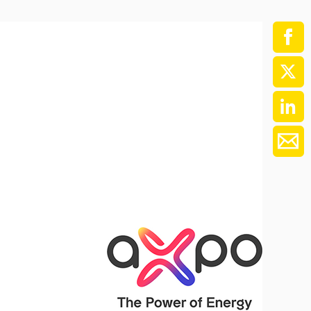
ment / Kader
chaft,
au,
on
ss
swesen,