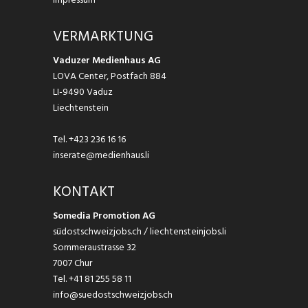
VERMARKTUNG
Vaduzer Medienhaus AG
LOVA Center, Postfach 884
LI-9490 Vaduz
Liechtenstein
Tel.
+423 236 16 16
inserate@medienhaus.li
KONTAKT
Somedia Promotion AG
südostschweizjobs.ch / liechtensteinjobs.li
Sommeraustrasse 32
7007 Chur
Tel.
+41 81 255 58 11
info@suedostschweizjobs.ch