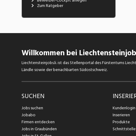
Bewerber-Cockpit anlegen
Zum Ratgeber
Willkommen bei Liechtensteinjobs
Liechtensteinjobs.li. ist das Stellenportal des Fürstentums Lie
Ländle sowie der benachbarten Südostschweiz.
SUCHEN
INSERIE
Jobs suchen
Kundenlogin
Jobabo
Inserieren
Firmen entdecken
Produkte
Jobs in Graubünden
Schnittstelle
Jobs in St. Gallen