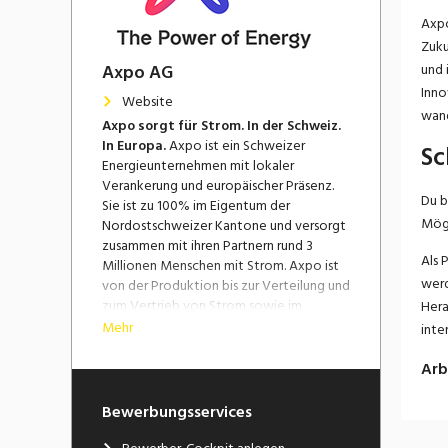
Axpo
Zuku
Axpo AG
und 
Inno
Website
wand
Axpo sorgt für Strom. In der Schweiz.
In Europa.
Axpo ist ein Schweizer
Sc
Energieunternehmen mit lokaler
Verankerung und europäischer Präsenz.
Du b
Sie ist zu 100% im Eigentum der
Mögl
Nordostschweizer Kantone und versorgt
zusammen mit ihren Partnern rund 3
Als 
Millionen Menschen mit Strom. Axpo ist
werd
von der Produktion bis zur Verteilung und
zum Vertrieb von Strom sowie im
Hera
internationalen Energiehandel tätig.
Mehr
inte
Zudem bietet sie innovative
Energiedienstleistungen für Kunden in der
Arb
Schweiz und Europa an.
Bewerbungsservices