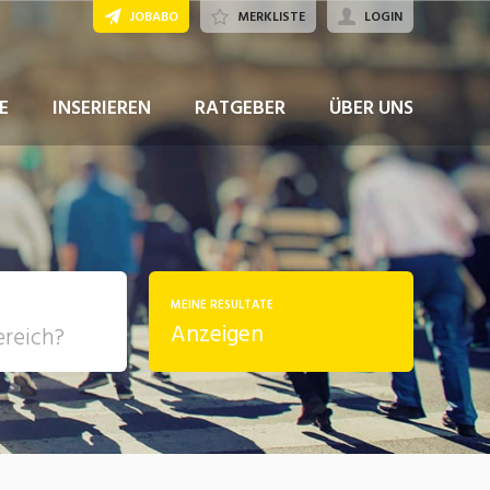
JOBABO
MERKLISTE
LOGIN
JETZT BEWERBEN
E
INSERIEREN
RATGEBER
ÜBER UNS
MEINE RESULTATE
Anzeigen
, Soziale
sposition
nsport,