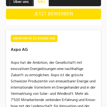
Jobs
Über uns
Industrie, Maschinenbau, Anlagenbau,
Produktion
JETZT BEWERBEN
Informatik, Telekommunikation
Kaufm. Berufe, Kundendienst, Verwaltung
Körperpflege, Wellness
MEHR INFOS ZU DIESEM JOB
Marketing, Kommunikation, Medien, Druck
Axpo AG
Mechanik, Elektronik, Optik, Textil (Fertigung)
Axpo hat die Ambition, der Gesellschaft mit
Medizin, Gesundheitswesen, Pflege
innovativen Energielösungen eine nachhaltige
Zukunft zu ermöglichen. Axpo ist die grösste
Sicherheit, Rettung, Polizei, Zoll
Schweizer Produzentin von erneuerbarer Energie und
internationale Vorreiterin im Energiehandel und in der
Verkauf, Handel, Kundenberatung,
Aussendienst
Vermarktung von Solar- und Windkraft. Mehr als
7'500 Mitarbeitende verbinden Erfahrung und Know-
how mit der Leidenschaft für Innovation und der