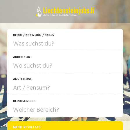
JETZT BEWERBEN
BERUF / KEYWORD / SKILLS
ARBEITSORT
ANSTELLUNG
BERUFSGRUPPE
JOB-TYP
10-100%
Festanstellung
MEINE RESULTATE
Bank, Versicherung