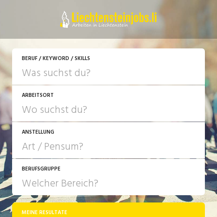
JETZT BEWERBEN
BERUF / KEYWORD / SKILLS
ARBEITSORT
ANSTELLUNG
BERUFSGRUPPE
JOB-TYP
10-100%
Festanstellung
MEINE RESULTATE
Bank, Versicherung