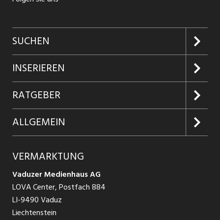
SUCHEN
Jobs suchen
INSERIEREN
Jobabo
Kundenlogin
RATGEBER
Firmen entdecken
Inserieren
Glossar
ALLGEMEIN
Jobs in Graubünden
Produkte
Ratgeber Arbeit
Über uns
VERMARKTUNG
Jobs in St. Gallen
Schnittstelle
Ratgeber Ausbildung / Weiterbildung
AGB
Vaduzer Medienhaus AG
Jobs in Glarus
LOVA Center, Postfach 884
Ratgeber Bewerbung / Rekrutierung
Datenschutzbestimmungen
LI-9490 Vaduz
Jobs in der Südostschweiz
Liechtenstein
Nutzungsbedingungen