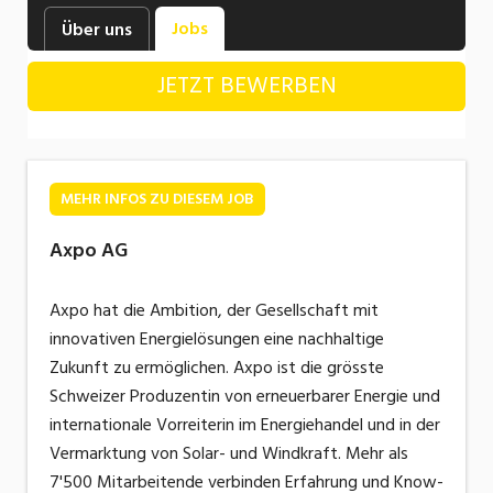
Industrie, Maschinenbau, Anlagenbau,
Jobs
Über uns
Produktion
JETZT BEWERBEN
Informatik, Telekommunikation
Kaufm. Berufe, Kundendienst, Verwaltung
Körperpflege, Wellness
MEHR INFOS ZU DIESEM JOB
Marketing, Kommunikation, Medien, Druck
Axpo AG
Mechanik, Elektronik, Optik, Textil (Fertigung)
Axpo hat die Ambition, der Gesellschaft mit
Medizin, Gesundheitswesen, Pflege
innovativen Energielösungen eine nachhaltige
Sicherheit, Rettung, Polizei, Zoll
Zukunft zu ermöglichen. Axpo ist die grösste
Schweizer Produzentin von erneuerbarer Energie und
Verkauf, Handel, Kundenberatung,
internationale Vorreiterin im Energiehandel und in der
Aussendienst
Vermarktung von Solar- und Windkraft. Mehr als
7'500 Mitarbeitende verbinden Erfahrung und Know-