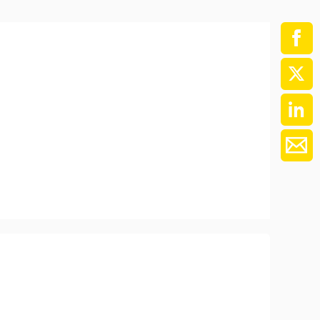
ment / Kader
chaft,
au,
on
ss
swesen,