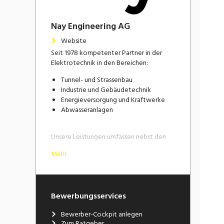
Nay Engineering AG
Website
Seit 1978 kompetenter Partner in der
Elektrotechnik in den Bereichen:
Tunnel- und Strassenbau
Industrie und Gebäudetechnik
Energieversorgung und Kraftwerke
Abwasseranlagen
Unsere Leistungen umfassen nebst den
Kerngeschäften Engineering und
Mehr
Bauleitung auch Konzeptentwürfe und
Expertisen.
Zusammen mit unseren Projektpartnern
schaffen wir die Infrastruktur von morgen.
Bewerbungsservices
Für unsere anspruchsvollen Projekte
Bewerber-Cockpit anlegen
suchen wir dich als Fachkraft. Bringe dich
Zum Ratgeber