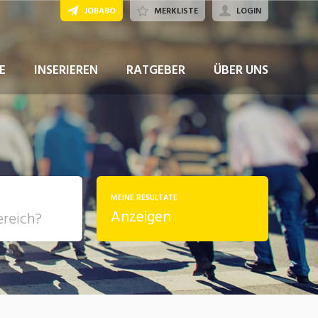
JOBABO
MERKLISTE
LOGIN
JETZT BEWERBEN
E
INSERIEREN
RATGEBER
ÜBER UNS
MEINE RESULTATE
Anzeigen
, Soziale
sposition
nsport,