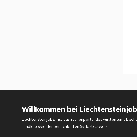
Willkommen bei Liechtensteinjobs
Liechtensteinjobs.li. ist das Stellenportal des Fürstentums Lie
Ländle sowie der benachbarten Südostschweiz.