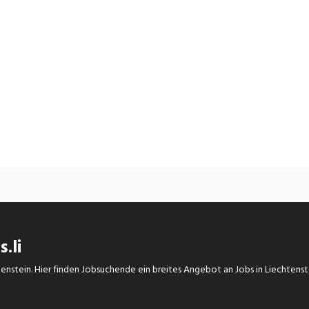
.li
chtenstein. Hier finden Jobsuchende ein breites Angebot an Jobs in Liechtens