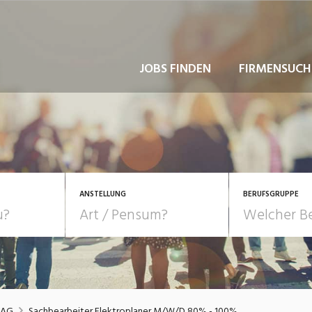
JOBS FINDEN
FIRMENSUCH
ANSTELLUNG
BERUFSGRUPPE
Bildung, Kunst, Design
10-100%
Pensum
POSITION
au, Handwerk, Elektro
Berufe, Sport
Temporär (befristet)
Führung
Einkauf, Logistik, Tra
 AG
Sachbearbeiter Elektroplaner M/W/D 80% - 100%