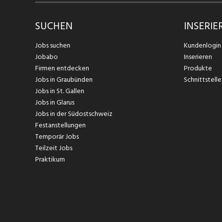
SUCHEN
INSERIE
Jobs suchen
Kundenlogin
Jobabo
Inserieren
Firmen entdecken
Produkte
Jobs in Graubünden
Schnittstelle
Jobs in St. Gallen
Jobs in Glarus
Jobs in der Südostschweiz
Festanstellungen
Temporär Jobs
Teilzeit Jobs
Praktikum