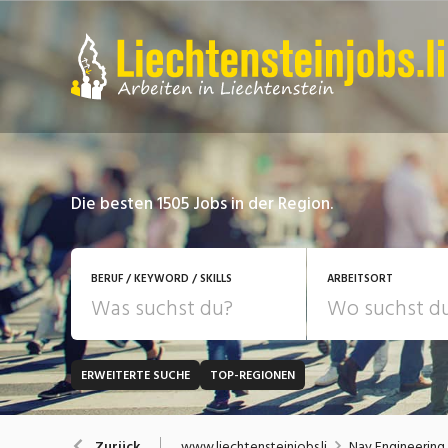
Die besten 1505 Jobs in der Region.
BERUF / KEYWORD / SKILLS
ARBEITSORT
ERWEITERTE SUCHE
TOP-REGIONEN
JOB-TYP
Bank, Versicherung
B
Festanstellung
www.liechtensteinjobs.li
Nay Engineering
Zurück