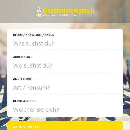
JETZT BEWERBEN
BERUF / KEYWORD / SKILLS
ARBEITSORT
ANSTELLUNG
BERUFSGRUPPE
JOB-TYP
10-100%
Festanstellung
MEINE RESULTATE
Bank, Versicherung