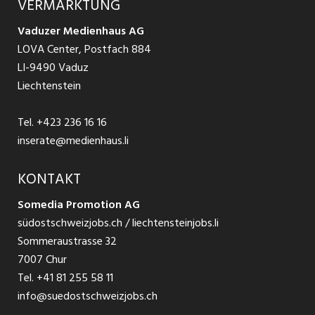
VERMARKTUNG
Jobs in St. Gallen
Schnittstelle
Ratgeber Ausbildung / Weiterbildung
AGB
Vaduzer Medienhaus AG
Jobs in Glarus
LOVA Center, Postfach 884
Ratgeber Bewerbung / Rekrutierung
Datenschutzbestimmungen
LI-9490 Vaduz
Jobs in der Südostschweiz
Liechtenstein
Nutzungsbedingungen
Festanstellungen
Tel.
+423 236 16 16
Impressum
Temporär Jobs
inserate@medienhaus.li
Teilzeit Jobs
KONTAKT
Somedia Promotion AG
Praktikum
südostschweizjobs.ch / liechtensteinjobs.li
Sommeraustrasse 32
7007 Chur
Tel.
+41 81 255 58 11
info@suedostschweizjobs.ch