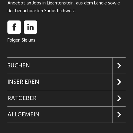
Angebot an Jobs in Liechtenstein, aus dem Ländle sowie
der benachbarten Südostschweiz.
Folgen Sie uns
SUCHEN
Jobs suchen
INSERIEREN
Jobabo
Kundenlogin
RATGEBER
Firmen entdecken
Inserieren
Glossar
ALLGEMEIN
Jobs in Graubünden
Produkte
Ratgeber Arbeit
Über uns