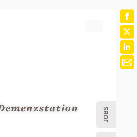
ment / Kader
chaft,
au,
on
ss
swesen,