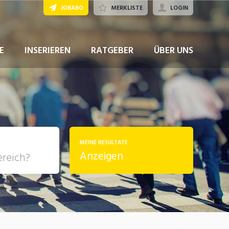
JOBABO
MERKLISTE
LOGIN
JETZT BEWERBEN
E
INSERIEREN
RATGEBER
ÜBER UNS
MEINE RESULTATE
Anzeigen
, Soziale
sposition
nsport,