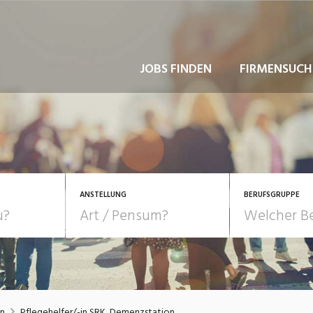
JOBS FINDEN
FIRMENSUCH
ANSTELLUNG
BERUFSGRUPPE
Bildung, Kunst, Design
10-100%
Pensum
POSITION
au, Handwerk, Elektro
Berufe, Sport
Temporär (befristet)
Führung
Einkauf, Logistik, Tra
in
Pflegehelfer/-in SRK, Demenzstation