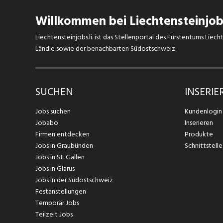
Willkommen bei Liechtensteinjobs
Liechtensteinjobs.li. ist das Stellenportal des Fürstentums Lie
Ländle sowie der benachbarten Südostschweiz.
SUCHEN
INSERIE
Jobs suchen
Kundenlogin
Jobabo
Inserieren
Firmen entdecken
Produkte
Jobs in Graubünden
Schnittstelle
Jobs in St. Gallen
Jobs in Glarus
Jobs in der Südostschweiz
Festanstellungen
Temporär Jobs
Teilzeit Jobs