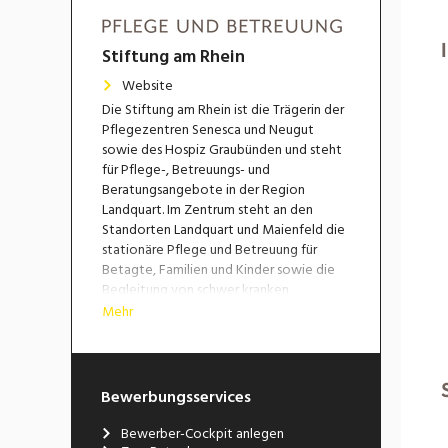
Stiftung am Rhein
Website
Die Stiftung am Rhein ist die Trägerin der
Pflegezentren Senesca und Neugut
sowie des Hospiz Graubünden und steht
für Pflege-, Betreuungs- und
Beratungsangebote in der Region
Landquart. Im Zentrum steht an den
Standorten Landquart und Maienfeld die
stationäre Pflege und Betreuung für
Betagte, Familien und Kinder sowie die
Begleitung von schwer kranken
Menschen auf ihrem letzten Lebensweg.
Mehr
Bewerbungsservices
Bewerber-Cockpit anlegen