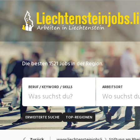
Die besten 1521 Jobs in der Region.
BERUF / KEYWORD / SKILLS
ARBEITSORT
ERWEITERTE SUCHE
TOP-REGIONEN
JOB-TYP
Bank, Versicherung
B
Festanstellung
www.liechtensteinjobs.li
Stiftung am Rhe
Zurück