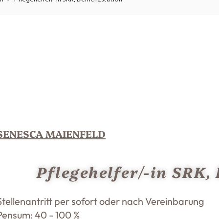
onsulting, Human Resources
Verkehr
Praktikum
Manage
nanzen, Controlling, Treuhand,
Gartenbau, Landwirts
echt
Forstwirtschaft
Ferienjob
mmobilien, Facility Management,
Industrie, Maschinenb
einigung
Anlagenbau, Produkti
aufm. Berufe, Kundendienst,
Körperpflege, Wellne
erwaltung
chanik, Elektronik, Optik, Textil
Medizin, Gesundheit
ertigung)
Pflege
erkauf, Handel, Kundenberatung,
ussendienst