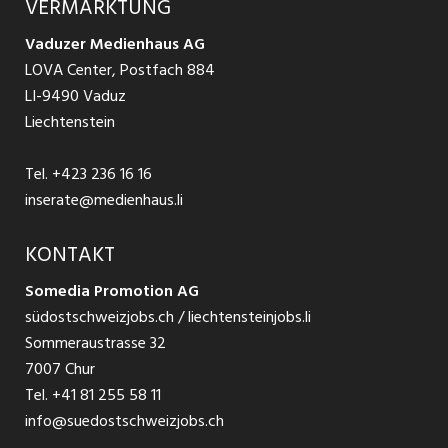
VERMARKTUNG
Jobs in St. Gallen
Schnittstelle
Ratgeber Ausbildung / Weiterbildung
AGB
Vaduzer Medienhaus AG
Jobs in Glarus
LOVA Center, Postfach 884
Ratgeber Bewerbung / Rekrutierung
Datenschutzbestimmungen
LI-9490 Vaduz
Jobs in der Südostschweiz
Liechtenstein
Nutzungsbedingungen
Festanstellungen
Tel.
+423 236 16 16
Impressum
Temporär Jobs
inserate@medienhaus.li
Teilzeit Jobs
KONTAKT
Somedia Promotion AG
Praktikum
südostschweizjobs.ch / liechtensteinjobs.li
Sommeraustrasse 32
7007 Chur
Tel.
+41 81 255 58 11
info@suedostschweizjobs.ch