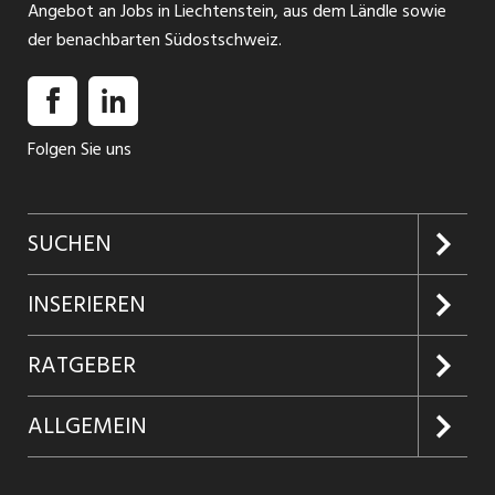
Angebot an Jobs in Liechtenstein, aus dem Ländle sowie
der benachbarten Südostschweiz.
Folgen Sie uns
SUCHEN
Jobs suchen
INSERIEREN
Jobabo
Kundenlogin
RATGEBER
Firmen entdecken
Inserieren
Glossar
ALLGEMEIN
Jobs in Graubünden
Produkte
Ratgeber Arbeit
Über uns