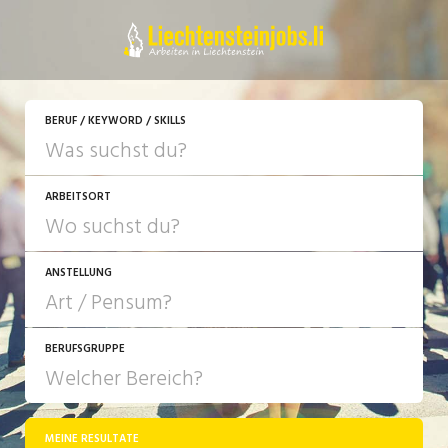
JETZT BEWERBEN
BERUF / KEYWORD / SKILLS
ARBEITSORT
ANSTELLUNG
BERUFSGRUPPE
JOB-TYP
10-100%
Festanstellung
MEINE RESULTATE
Bank, Versicherung