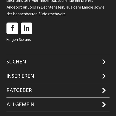
Liechtenstein. Hier finden Jobsuchende ein breites
Angebot an Jobs in Liechtenstein, aus dem Ländle sowie
der benachbarten Südostschweiz.
Folgen Sie uns
SUCHEN
Jobs suchen
INSERIEREN
Jobabo
Kundenlogin
RATGEBER
Firmen entdecken
Inserieren
Glossar
ALLGEMEIN
Jobs in Graubünden
Produkte
Ratgeber Arbeit