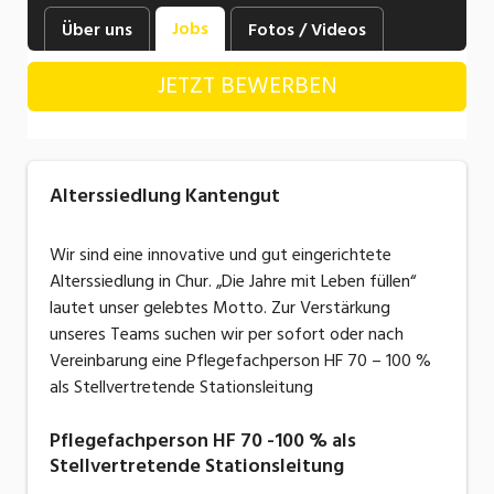
Industrie, Maschinenbau, Anlagenbau,
Jobs
Über uns
Fotos / Videos
Produktion
JETZT BEWERBEN
Informatik, Telekommunikation
Kaufm. Berufe, Kundendienst, Verwaltung
Körperpflege, Wellness
Alterssiedlung Kantengut
Marketing, Kommunikation, Medien, Druck
Wir sind eine innovative und gut eingerichtete
Mechanik, Elektronik, Optik, Textil (Fertigung)
Alterssiedlung in Chur. „Die Jahre mit Leben füllen“
lautet unser gelebtes Motto. Zur Verstärkung
Medizin, Gesundheitswesen, Pflege
unseres Teams suchen wir per sofort oder nach
Sicherheit, Rettung, Polizei, Zoll
Vereinbarung eine Pflegefachperson HF 70 – 100 %
als Stellvertretende Stationsleitung
Verkauf, Handel, Kundenberatung,
Aussendienst
Pflegefachperson HF 70 -100 % als
Stellvertretende Stationsleitung