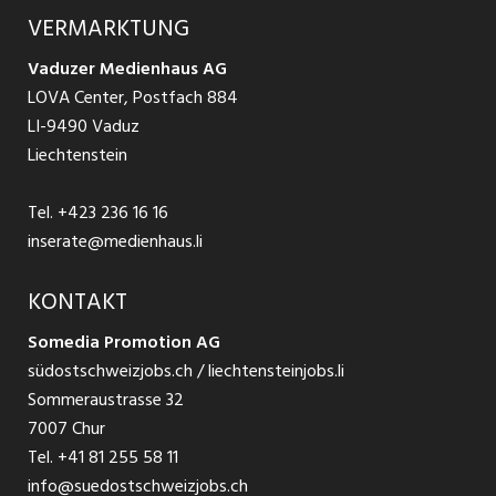
Über uns
VERMARKTUNG
Jobs in St. Gallen
Schnittstelle
Ratgeber Ausbildung / Weiterbildung
AGB
Vaduzer Medienhaus AG
Jobs in Glarus
LOVA Center, Postfach 884
Ratgeber Bewerbung / Rekrutierung
Datenschutzbestimmungen
LI-9490 Vaduz
Jobs in der Südostschweiz
Liechtenstein
Nutzungsbedingungen
Festanstellungen
Tel.
+423 236 16 16
Impressum
Temporär Jobs
inserate@medienhaus.li
Teilzeit Jobs
KONTAKT
Somedia Promotion AG
Praktikum
südostschweizjobs.ch / liechtensteinjobs.li
Sommeraustrasse 32
7007 Chur
Tel.
+41 81 255 58 11
info@suedostschweizjobs.ch