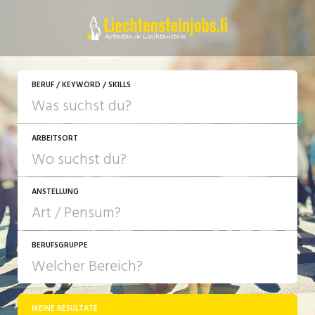
JETZT BEWERBEN
BERUF / KEYWORD / SKILLS
ARBEITSORT
ANSTELLUNG
BERUFSGRUPPE
JOB-TYP
10-100%
Festanstellung
MEINE RESULTATE
Bank, Versicherung