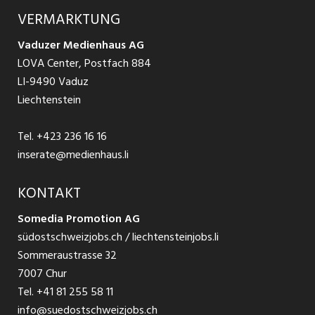
Ratgeber Arbeit
Über uns
VERMARKTUNG
Jobs in St. Gallen
Schnittstelle
Ratgeber Ausbildung / Weiterbildung
AGB
Vaduzer Medienhaus AG
Jobs in Glarus
LOVA Center, Postfach 884
Ratgeber Bewerbung / Rekrutierung
Datenschutzbestimmungen
LI-9490 Vaduz
Jobs in der Südostschweiz
Liechtenstein
Nutzungsbedingungen
Festanstellungen
Tel.
+423 236 16 16
Impressum
Temporär Jobs
inserate@medienhaus.li
Teilzeit Jobs
KONTAKT
Somedia Promotion AG
Praktikum
südostschweizjobs.ch / liechtensteinjobs.li
Sommeraustrasse 32
7007 Chur
Tel.
+41 81 255 58 11
info@suedostschweizjobs.ch