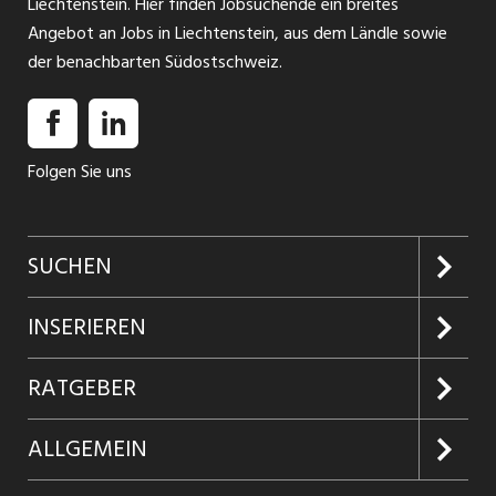
Liechtenstein. Hier finden Jobsuchende ein breites
Angebot an Jobs in Liechtenstein, aus dem Ländle sowie
der benachbarten Südostschweiz.
Folgen Sie uns
SUCHEN
Jobs suchen
INSERIEREN
Jobabo
Kundenlogin
RATGEBER
Firmen entdecken
Inserieren
Glossar
ALLGEMEIN
Jobs in Graubünden
Produkte