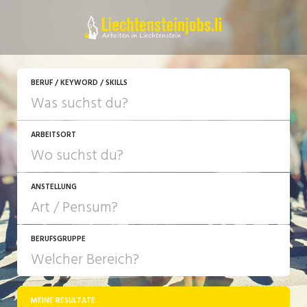
JETZT BEWERBEN
BERUF / KEYWORD / SKILLS
ARBEITSORT
ANSTELLUNG
BERUFSGRUPPE
JOB-TYP
10-100%
Festanstellung
MEINE RESULTATE
Bank, Versicherung