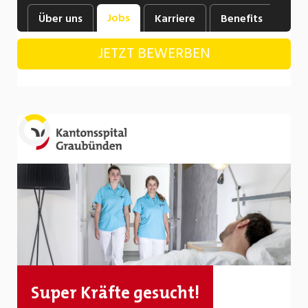
Industrie, Maschinenbau, Anlagenbau,
Jobs
Über uns
Karriere
Benefits
Ne
Produktion
JETZT BEWERBEN
Informatik, Telekommunikation
Kaufm. Berufe, Kundendienst, Verwaltung
Körperpflege, Wellness
Marketing, Kommunikation, Medien, Druck
Laden...
Mechanik, Elektronik, Optik, Textil (Fertigung)
Medizin, Gesundheitswesen, Pflege
Sicherheit, Rettung, Polizei, Zoll
Verkauf, Handel, Kundenberatung,
Aussendienst