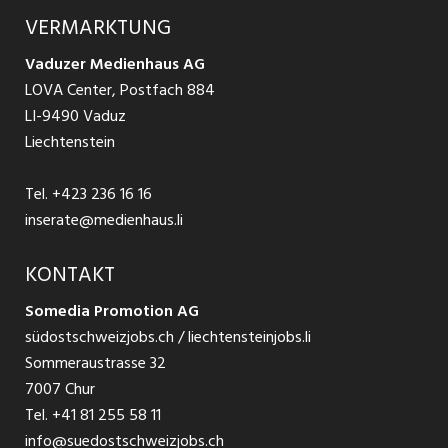
Ratgeber Arbeit
Über uns
VERMARKTUNG
Jobs in St. Gallen
Schnittstelle
Ratgeber Ausbildung / Weiterbildung
AGB
Vaduzer Medienhaus AG
Jobs in Glarus
LOVA Center, Postfach 884
Ratgeber Bewerbung / Rekrutierung
Datenschutzbestimmungen
LI-9490 Vaduz
Jobs in der Südostschweiz
Liechtenstein
Nutzungsbedingungen
Festanstellungen
Tel.
+423 236 16 16
Impressum
Temporär Jobs
inserate@medienhaus.li
Teilzeit Jobs
KONTAKT
Somedia Promotion AG
Praktikum
südostschweizjobs.ch / liechtensteinjobs.li
Sommeraustrasse 32
7007 Chur
Tel.
+41 81 255 58 11
info@suedostschweizjobs.ch