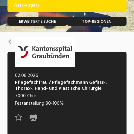
Anzeigen
Temporär (befristet)
Bau, Handwerk, Elektro
ERWEITERTE SUCHE
TOP-REGIONEN
Bildung, Kunst, Design, Soziale Berufe, Sport
Freelance
Chemie, Pharma, Biotechnologie
Praktikum
Zurück
Consulting, Human Resources
Lehrstelle
Einkauf, Logistik, Transport, Verkehr
Ferienjob
Engineering, Technik, Architektur
02.08.2026
Pflegefachfrau / Pflegefachmann Gefäss-,
POSITION
Finanzen, Controlling, Treuhand, Recht
Thorax-, Hand- und Plastische Chirurgie
7000
Chur
Gartenbau, Landwirtschaft, Forstwirtschaft
Führungsposition
Festanstellung
80-100%
Gastronomie, Hotellerie, Tourismus,
Management / Kader
Lebensmittel
Immobilien, Facility Management, Reinigung