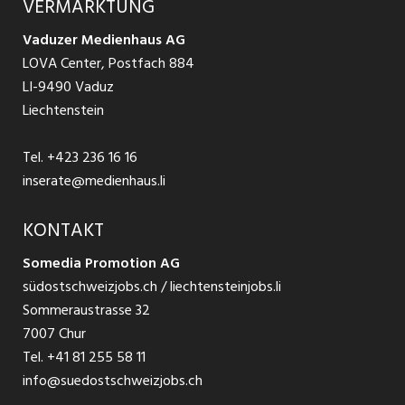
VERMARKTUNG
Jobs in St. Gallen
Schnittstelle
Ratgeber Ausbildung / Weiterbildung
AGB
Vaduzer Medienhaus AG
Jobs in Glarus
LOVA Center, Postfach 884
Ratgeber Bewerbung / Rekrutierung
Datenschutzbestimmungen
LI-9490 Vaduz
Jobs in der Südostschweiz
Liechtenstein
Nutzungsbedingungen
Festanstellungen
Tel.
+423 236 16 16
Impressum
Temporär Jobs
inserate@medienhaus.li
Teilzeit Jobs
KONTAKT
Somedia Promotion AG
Praktikum
südostschweizjobs.ch / liechtensteinjobs.li
Sommeraustrasse 32
7007 Chur
Tel.
+41 81 255 58 11
info@suedostschweizjobs.ch