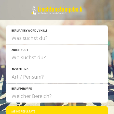
JETZT BEWERBEN
BERUF / KEYWORD / SKILLS
ARBEITSORT
ANSTELLUNG
BERUFSGRUPPE
JOB-TYP
10-100%
Festanstellung
MEINE RESULTATE
Bank, Versicherung