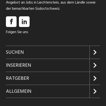
Angebot an Jobs in Liechtenstein, aus dem Ländle sowie
der benachbarten Südostschweiz.
Folgen Sie uns
SUCHEN
Jobs suchen
INSERIEREN
Jobabo
Kundenlogin
RATGEBER
Firmen entdecken
Inserieren
Glossar
ALLGEMEIN
Jobs in Graubünden
Produkte
Ratgeber Arbeit
Über uns