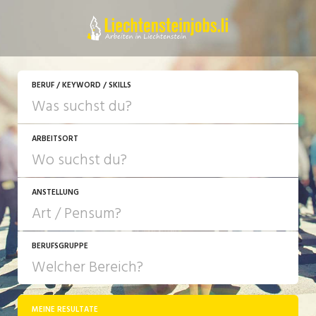
JETZT BEWERBEN
BERUF / KEYWORD / SKILLS
ARBEITSORT
ANSTELLUNG
BERUFSGRUPPE
JOB-TYP
10-100%
Festanstellung
MEINE RESULTATE
Bank, Versicherung