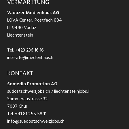
VERMARKTUNG
Jobs in St. Gallen
Schnittstelle
Ratgeber Ausbildung / Weiterbildung
AGB
Vaduzer Medienhaus AG
Jobs in Glarus
LOVA Center, Postfach 884
Ratgeber Bewerbung / Rekrutierung
Datenschutzbestimmungen
LI-9490 Vaduz
Jobs in der Südostschweiz
Liechtenstein
Nutzungsbedingungen
Festanstellungen
Tel.
+423 236 16 16
Impressum
Temporär Jobs
inserate@medienhaus.li
Teilzeit Jobs
KONTAKT
Somedia Promotion AG
Praktikum
südostschweizjobs.ch / liechtensteinjobs.li
Sommeraustrasse 32
7007 Chur
Tel.
+41 81 255 58 11
info@suedostschweizjobs.ch