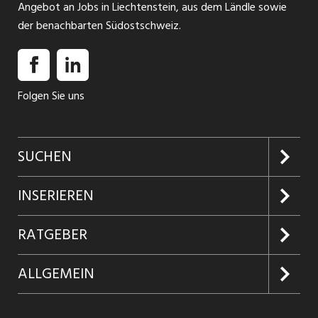
Angebot an Jobs in Liechtenstein, aus dem Ländle sowie
der benachbarten Südostschweiz.
Folgen Sie uns
SUCHEN
Jobs suchen
INSERIEREN
Jobabo
Kundenlogin
RATGEBER
Firmen entdecken
Inserieren
Glossar
ALLGEMEIN
Jobs in Graubünden
Produkte
Ratgeber Arbeit
Über uns